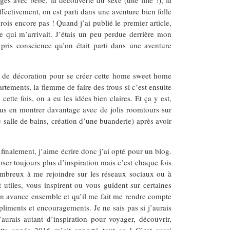
ffectivement, on est parti dans une aventure bien folle
crois encore pas ! Quand j’ai publié le premier article,
e qui m’arrivait. J’étais un peu perdue derrière mon
 pris conscience qu’on était parti dans une aventure
t, de décoration pour se créer cette home sweet home
ements, la flemme de faire des trous si c’est ensuite
ette fois, on a eu les idées bien claires. Et ça y est,
vous en montrer davantage avec de jolis roomtours sur
 salle de bains, création d’une buanderie) après avoir
finalement, j’aime écrire donc j’ai opté pour un blog.
er toujours plus d’inspiration mais c’est chaque fois
nombreux à me rejoindre sur les réseaux sociaux ou à
 utiles, vous inspirent ou vous guident sur certaines
u’on avance ensemble et qu’il me fait me rendre compte
iments et encouragements. Je ne sais pas si j’aurais
aurais autant d’inspiration pour voyager, découvrir,
cette année 2016 m’ait apporté tout ça ! C’est aussi