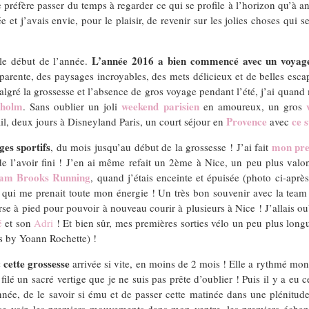
Je préfère passer du temps à regarder ce qui se profile à l’horizon qu’à a
t j’avais envie, pour le plaisir, de revenir sur les jolies choses qui 
L’année 2016 a bien commencé avec un voyag
le début de l’année.
nsparente, des paysages incroyables, des mets délicieux et de belles esca
malgré la grossesse et l’absence de gros voyage pendant l’été, j’ai quan
kholm
weekend parisien
. Sans oublier un joli
en amoureux, un gros
Provence
ce 
il, deux jours à Disneyland Paris, un court séjour en
avec
es sportifs
mon pre
, du mois jusqu’au début de la grossesse ! J’ai fait
 de l’avoir fini ! J’en ai même refait un 2ème à Nice, un peu plus v
eam Brooks Running
, quand j’étais enceinte et épuisée (photo ci-apr
 qui me prenait toute mon énergie ! Un très bon souvenir avec la tea
e à pied pour pouvoir à nouveau courir à plusieurs à Nice ! J’allais ou
é
et son
Adri
! Et bien sûr, mes premières sorties vélo un peu plus long
s by Yoann Rochette) !
 cette grossesse
arrivée si vite, en moins de 2 mois ! Elle a rythmé mon
filé un sacré vertige que je ne suis pas prête d’oublier ! Puis il y a e
année, de le savoir si ému et de passer cette matinée dans une plénitude 
e voir, les premiers mouvements dans mon ventre, les premiers échange