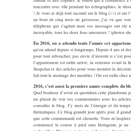
rencontre avec elle pendant les échographies, le shoot
ici
! Je vous ai déjà tout raconté sur le blog (
) et sur 
au bout de cinq mois de grossesse, j’ai vu que vous
téléphone qui s’agitait mais vos messages ont été t
incroyable, tous les deux fous amoureux ! (photos s
En 2016, on a attendu toute l’année cet appartem
qu’on attend depuis si longtemps. Depuis 4 ans et de
pour tout reboucher, pas envie d’investir si c’est pou
l’appartement est enfin arrivé, in extremis avant la
Snapchat et des articles pour vous montrer la décorat
fait tout le montage des meubles ! On est enfin chez n
2016, c’est aussi la première année complète du bl
Quel bonheur d’avoir au quotidien cette plateforme p
un plaisir de voir vos commentaires sous les articl
consulter le blog. J’y mets de l’énergie et du temps
thématiques. Ce blog grandit jour après jour, il gran
que cette communauté est chouette. Vous m’inspirez 
commencé la course à pied sans Instagram, je ne sai
vadrouiller. Blogger, partager, échanger, discuter 