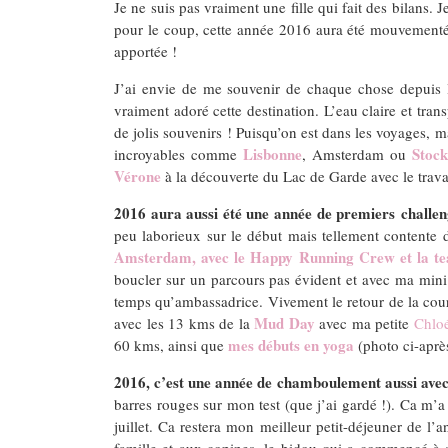
Je ne suis pas vraiment une fille qui fait des bilans. 
pour le coup, cette année 2016 aura été mouvementée e
apportée !
J’ai envie de me souvenir de chaque chose depuis 
vraiment adoré cette destination. L’eau claire et tra
de jolis souvenirs ! Puisqu’on est dans les voyages, 
Lisbonne
Stoc
incroyables comme
, Amsterdam ou
Vérone
à la découverte du Lac de Garde avec le trava
2016 aura aussi été une année de premiers challeng
peu laborieux sur le début mais tellement contente
Amsterdam, avec le Happy Running Crew et la t
boucler sur un parcours pas évident et avec ma mini
temps qu’ambassadrice. Vivement le retour de la cours
Mud Day
avec les 13 kms de la
avec ma petite
Chlo
mes débuts en yoga
60 kms, ainsi que
(photo ci-aprè
2016, c’est une année de chamboulement aussi avec
barres rouges sur mon test (que j’ai gardé !). Ca m’a 
juillet. Ca restera mon meilleur petit-déjeuner de l’
famille et aux copines, le bidou qui a commencé à s