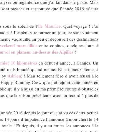
nalyser ou regarder ce que j’ai fait dans le passé. Mais
se sont passées et sur tout ce que l’année 2016 m’aura
e
île Maurice
sous le soleil de l’
. Quel voyage ! J’ai
pades ! J’espère y retourner un jour, ce sont vraiment
d même vadrouillé un peu et découvert des destinations
weekend marseillais
entre copines, quelques jours à
survol en planeur au-dessus des Alpilles
!
mier 10 kilomètres
en début d’année, à Cannes. Un
alonné mais bouclé quand même. Et le fameux 3ème, à
Adrien
ès by
) ! Mais tellement fière d’avoir réussi à le
m Happy Running Crew que j’ai rejoint cette année en
blié qu’il y a aussi eu ma première course d’obstacles
ues que la saison précédente avec un record à plus de
 année 2016 depuis le jour où j’ai vu ces deux petites
u ces 14 jours d’impatience l’annonce à mon chéri le 14
totale ! Et depuis, il y a eu toutes les annonces à la
s avec bébé, la découverte du sexe (une fille !), la