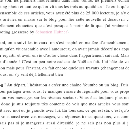
ing photo et tout ce qu’on vit tous les trois au quotidien ! Je crois qu’e
l’ensemble de ces articles, vous avez été plus de 25 000 lecteurs, je n’y 
 arriviez en masse sur le blog pour lire cette nouvelle et découvrir c
ellement chouettes que c’est presque à partir de là que j’ai vraiment
hooting grossesse by
Sebastien Hubner
)
ent
, on a suivi les travaux, on s’est inspiré en matière d’ameublemen
mi qu’on vit ensemble avec l’amoureux, on avait jamais décoré nos appart
r repartir et avoir envie d’autre chose dans l’appartement suivant. Mais c
 fin d’année ! C’est un peu notre cadeau de Noël en fait. J’ai hâte de 
ion mais pour l’instant, on fait encore quelques travaux (changement de
ous, on s’y sent déjà tellement bien !
og !
Au départ, l’hésitation à créer une chaîne Youtube ou un blog. Puis 
our partager avec vous. Je manque encore de régularité pour vous propos
es ou vos messages sur les réseaux sociaux. Vous êtes toujours plus 
 donc je suis toujours très contente de voir que mes articles vous sont
dit avec moi ou je grandis avec lui. En tous cas, ce qui est sûr, c’est q
vous aussi avec vos messages, vos réponses à mes questions, vos compl
s pas si je mangerais aussi diversifié, je ne sais pas non plus si j’
sont des sources d’inspiration inépuisables et je suis heureuse que 