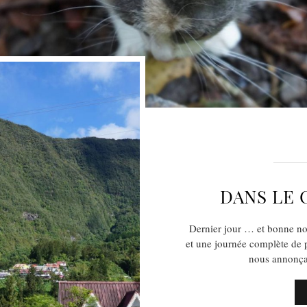
DANS LE 
Dernier jour … et bonne no
et une journée complète de pl
nous annonça