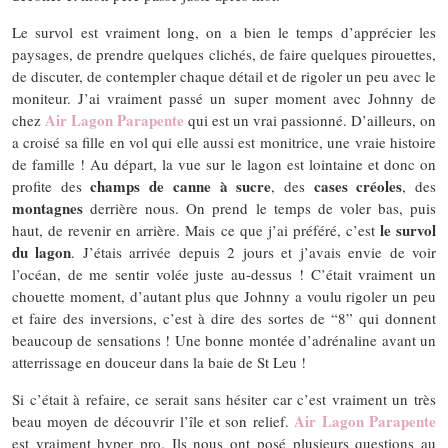
Le survol est vraiment long, on a bien le temps d’apprécier les
paysages, de prendre quelques clichés, de faire quelques pirouettes,
de discuter, de contempler chaque détail et de rigoler un peu avec le
moniteur. J’ai vraiment passé un super moment avec Johnny de
Air Lagon Parapente
chez
qui est un vrai passionné. D’ailleurs, on
a croisé sa fille en vol qui elle aussi est monitrice, une vraie histoire
de famille ! Au départ, la vue sur le lagon est lointaine et donc on
champs de canne à sucre
cases créoles
profite des
, des
, des
montagnes
derrière nous. On prend le temps de voler bas, puis
le survol
haut, de revenir en arrière. Mais ce que j’ai préféré, c’est
du lagon
. J’étais arrivée depuis 2 jours et j’avais envie de voir
l’océan, de me sentir volée juste au-dessus ! C’était vraiment un
chouette moment, d’autant plus que Johnny a voulu rigoler un peu
et faire des inversions, c’est à dire des sortes de “8” qui donnent
beaucoup de sensations ! Une bonne montée d’adrénaline avant un
atterrissage en douceur dans la baie de St Leu !
Si c’était à refaire, ce serait sans hésiter car c’est vraiment un très
Air Lagon Parapente
beau moyen de découvrir l’île et son relief.
est vraiment hyper pro. Ils nous ont posé plusieurs questions au