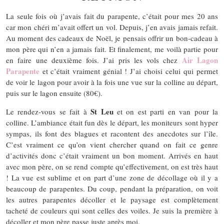
La seule fois où j’avais fait du parapente, c’était pour mes 20 ans
car mon chéri m’avait offert un vol. Depuis, j’en avais jamais refait.
Au moment des cadeaux de Noël, je pensais offrir un bon-cadeau à
mon père qui n’en a jamais fait. Et finalement, me voilà partie pour
Air Lagon
en faire une deuxième fois. J’ai pris les vols chez
Parapente
et c’était vraiment génial ! J’ai choisi celui qui permet
de voir le lagon pour avoir à la fois une vue sur la colline au départ,
puis sur le lagon ensuite (80€).
St Leu
Le rendez-vous se fait à
et on est parti en van pour la
colline. L’ambiance était fun dès le départ, les moniteurs sont hyper
sympas, ils font des blagues et racontent des anecdotes sur l’île.
C’est vraiment ce qu’on vient chercher quand on fait ce genre
d’activités donc c’était vraiment un bon moment. Arrivés en haut
avec mon père, on se rend compte qu’effectivement, on est très haut
! La vue est sublime et on part d’une zone de décollage où il y a
beaucoup de parapentes. Du coup, pendant la préparation, on voit
les autres parapentes décoller et le paysage est complètement
tacheté de couleurs qui sont celles des voiles. Je suis la première à
décoller et mon père passe juste après moi.