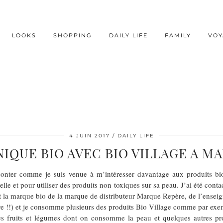
LOOKS
SHOPPING
DAILY LIFE
FAMILY
VOY
4 JUIN 2017
DAILY LIFE
IQUE BIO AVEC BIO VILLAGE A M
conter comme je suis venue à m’intéresser davantage aux produits bio 
lle et pour utiliser des produits non toxiques sur sa peau. J’ai été con
t la marque bio de la marque de distributeur Marque Repère, de l’enseign
e !!) et je consomme plusieurs des produits Bio Village comme par exempl
 fruits et légumes dont on consomme la peau et quelques autres produi