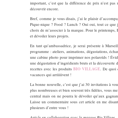
important, c’est que la différence de prix n’est pas
découvrir encore.
Bref, comme je vous disais, j’ai le plaisir d’accomp
Pique-nique ? Food ? Lunch ? Oui oui, tout ce que j
choix de m’associer à la marque. Pour le printemps, 
et dévoiler leurs projets.
En tant qu’ambassadrice, je serai présente à Marsei
programme : ateliers, animations, dégustations, écha
une cabine photo pour imprimer nos polaroïds ! Évid
une dégustation d’ingrédients bruts et la découverte 
BIO VILLAGE
recettes avec les produits
. De quoi 
vacances qui arriiiiivent !
La bonne nouvelle, c’est que j’ai 30 invitations à vou
plus nombreuses et bien souvent très fidèles, vous me 
central mais on ne pourra le dévoiler qu’aux gagnant
Laisse un commentaire sous cet article en me disant
plusieurs d’entre vous !
Article en collaboration avec la marque Bio Village