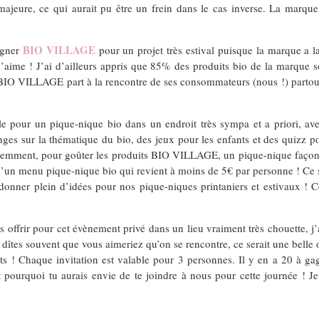
 majeure, ce qui aurait pu être un frein dans le cas inverse. La marq
BIO VILLAGE
agner
pour un projet très estival puisque la marque a l
’aime ! J’ai d’ailleurs appris que 85% des produits bio de la marque s
BIO VILLAGE part à la rencontre de ses consommateurs (nous !) partout 
lle pour un pique-nique bio dans un endroit très sympa et a priori, av
nges sur la thématique du bio, des jeux pour les enfants et des quizz po
emment, pour goûter les produits BIO VILLAGE, un pique-nique façon b
d’un menu pique-nique bio qui revient à moins de 5€ par personne ! Ce s
donner plein d’idées pour nos pique-niques printaniers et estivaux ! C
s offrir pour cet évènement privé dans un lieu vraiment très chouette, j’
dîtes souvent que vous aimeriez qu’on se rencontre, ce serait une belle o
s ! Chaque invitation est valable pour 3 personnes. Il y en a 20 à ga
 pourquoi tu aurais envie de te joindre à nous pour cette journée ! J