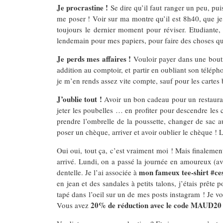
Je procrastine !
Se dire qu’il faut ranger un peu, pui
me poser ! Voir sur ma montre qu’il est 8h40, que je d
toujours le dernier moment pour réviser. Etudiante,
lendemain pour mes papiers, pour faire des choses qui
Je perds mes affaires !
Vouloir payer dans une boutiq
addition au comptoir, et partir en oubliant son téléph
je m’en rends assez vite compte, sauf pour les cartes 
J’oublie tout !
Avoir un bon cadeau pour un restaurant,
jeter les poubelles … en profiter pour descendre les 
prendre l’ombrelle de la poussette, changer de sac a
poser un chèque, arriver et avoir oublier le chèque ! La
Oui oui, tout ça, c’est vraiment moi ! Mais finalemen
arrivé. Lundi, on a passé la journée en amoureux (av
mon fameux tee-shirt #c
dentelle. Je l’ai associée à
en jean et des sandales à petits talons, j’étais prête
tapé dans l’oeil sur un de mes posts instagram ! Je vo
20% de réduction avec le code MAUD20
Vous avez