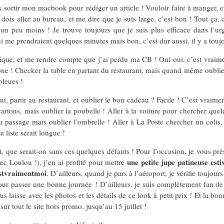
s sortir mon macbook pour rédiger un article ! Vouloir faire à manger, e
ois aller au bureau, et me dire que je suis large, c’est bon ! Tout ça, 
 un peu moins ! Je trouve toujours que je suis plus efficace dans l’ur
 me prendraient quelques minutes mais bon, c’est dur aussi, il y a toujo
ue, et me rendre compte que j’ai perdu ma CB ! Oui oui, c’est vraiment
one ! Checker la table en partant du restaurant, mais quand même oublier s
bleues !
 partir au restaurant, et oublier le bon cadeau ? Facile ! C’est vraiment
cartons, mais oublier la poubelle ! Aller à la voiture pour chercher qu
u passage mais oublier l’ombrelle ! Aller à La Poste chercher un colis, 
 liste serait longue !
t, que serait-on sans ces quelques défauts ! Pour l’occasion, je vous pr
une petite jupe patineuse est
ec Loulou !), j’en ai profité pour mettre
estvraimentmoi
. D’ailleurs, quand je pars à l’aéroport, je vérifie toujou
 pour passer une bonne journée ! D’ailleurs, je suis complètement fan de
us laisse avec les photos et les détails de ce look à petit prix ! Et la b
sur tout le site hors promo, jusqu’au 15 juillet !