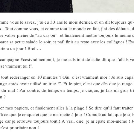
e vous le savez, j’ai eu 30 ans le mois dernier, et on dit toujours qu’o
as ! Tout comme vous, et comme tout le monde en fait, j’ai des défauts, 
ne valise pleine de “au cas où”, et finalement mettre toujours le même co
arer sa petite salade le soir, et paf, finir au resto avec les collègues ! 
portera un jour ! Bref …
campagne #cestvraimentmoi, je me suis tout de suite dit que j’allais vo
st vraiment toi !”.
et tout redéranger en 10 minutes ? Oui, c’est vraiment moi ! Je suis ca
e après avoir utilisé un truc !”. Et le pire, c’est que dès que je range 
i du mal ! Par contre, de temps en temps, je craque, je fais un gros t
on ?
 mes papiers, et finalement aller à la plage ! Se dire qu’il faut traiter 
u’à ce que je craque et que je me mette à jour ! Cumulé au fait que je so
age car je retrouve toujours tout ! A vrai, dire, je m’épate moi-même 
c’est prioritaire non ?