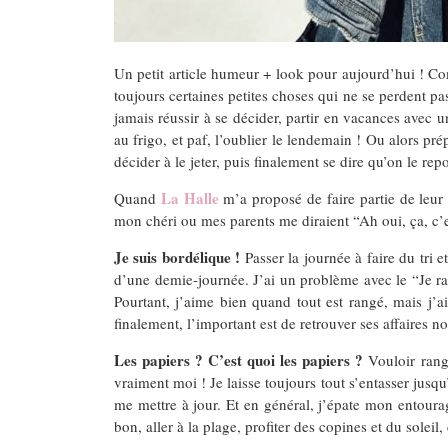
Un petit article humeur + look pour aujourd’hui ! Comm
toujours certaines petites choses qui ne se perdent p
jamais réussir à se décider, partir en vacances avec u
au frigo, et paf, l’oublier le lendemain ! Ou alors prép
décider à le jeter, puis finalement se dire qu’on le re
La Halle
Quand
m’a proposé de faire partie de leur 
mon chéri ou mes parents me diraient “Ah oui, ça, c’e
Je suis bordélique !
Passer la journée à faire du tri 
d’une demie-journée. J’ai un problème avec le “Je rang
Pourtant, j’aime bien quand tout est rangé, mais j’a
finalement, l’important est de retrouver ses affaires n
Les papiers ? C’est quoi les papiers ?
Vouloir ranger
vraiment moi ! Je laisse toujours tout s’entasser jusq
me mettre à jour. Et en général, j’épate mon entour
bon, aller à la plage, profiter des copines et du soleil, 