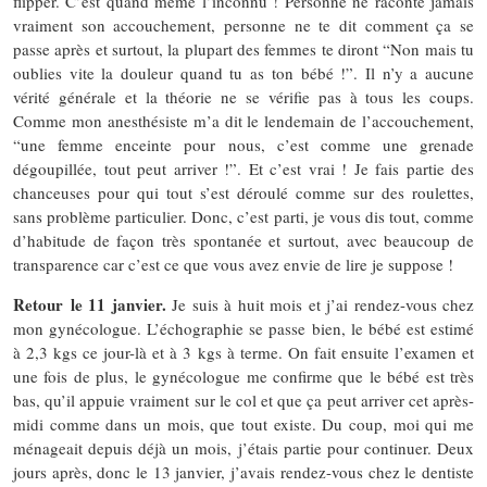
flipper. C’est quand même l’inconnu ! Personne ne raconte jamais
vraiment son accouchement, personne ne te dit comment ça se
passe après et surtout, la plupart des femmes te diront “Non mais tu
oublies vite la douleur quand tu as ton bébé !”. Il n’y a aucune
vérité générale et la théorie ne se vérifie pas à tous les coups.
Comme mon anesthésiste m’a dit le lendemain de l’accouchement,
“une femme enceinte pour nous, c’est comme une grenade
dégoupillée, tout peut arriver !”. Et c’est vrai ! Je fais partie des
chanceuses pour qui tout s’est déroulé comme sur des roulettes,
sans problème particulier. Donc, c’est parti, je vous dis tout, comme
d’habitude de façon très spontanée et surtout, avec beaucoup de
transparence car c’est ce que vous avez envie de lire je suppose !
Retour le 11 janvier.
Je suis à huit mois et j’ai rendez-vous chez
mon gynécologue. L’échographie se passe bien, le bébé est estimé
à 2,3 kgs ce jour-là et à 3 kgs à terme. On fait ensuite l’examen et
une fois de plus, le gynécologue me confirme que le bébé est très
bas, qu’il appuie vraiment sur le col et que ça peut arriver cet après-
midi comme dans un mois, que tout existe. Du coup, moi qui me
ménageait depuis déjà un mois, j’étais partie pour continuer. Deux
jours après, donc le 13 janvier, j’avais rendez-vous chez le dentiste