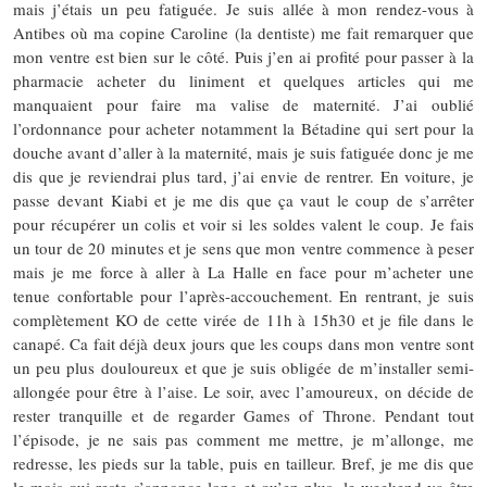
mais j’étais un peu fatiguée. Je suis allée à mon rendez-vous à
Antibes où ma copine Caroline (la dentiste) me fait remarquer que
mon ventre est bien sur le côté. Puis j’en ai profité pour passer à la
pharmacie acheter du liniment et quelques articles qui me
manquaient pour faire ma valise de maternité. J’ai oublié
l’ordonnance pour acheter notamment la Bétadine qui sert pour la
douche avant d’aller à la maternité, mais je suis fatiguée donc je me
dis que je reviendrai plus tard, j’ai envie de rentrer. En voiture, je
passe devant Kiabi et je me dis que ça vaut le coup de s’arrêter
pour récupérer un colis et voir si les soldes valent le coup. Je fais
un tour de 20 minutes et je sens que mon ventre commence à peser
mais je me force à aller à La Halle en face pour m’acheter une
tenue confortable pour l’après-accouchement. En rentrant, je suis
complètement KO de cette virée de 11h à 15h30 et je file dans le
canapé. Ca fait déjà deux jours que les coups dans mon ventre sont
un peu plus douloureux et que je suis obligée de m’installer semi-
allongée pour être à l’aise. Le soir, avec l’amoureux, on décide de
rester tranquille et de regarder Games of Throne. Pendant tout
l’épisode, je ne sais pas comment me mettre, je m’allonge, me
redresse, les pieds sur la table, puis en tailleur. Bref, je me dis que
le mois qui reste s’annonce long et qu’en plus, le weekend va être