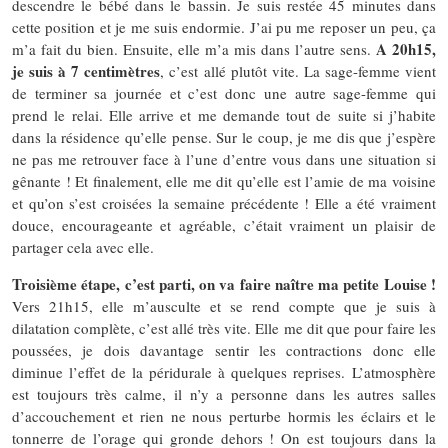
descendre le bébé dans le bassin. Je suis restée 45 minutes dans
cette position et je me suis endormie. J’ai pu me reposer un peu, ça
A 20h15,
m’a fait du bien. Ensuite, elle m’a mis dans l’autre sens.
je suis à 7 centimètres
, c’est allé plutôt vite. La sage-femme vient
de terminer sa journée et c’est donc une autre sage-femme qui
prend le relai. Elle arrive et me demande tout de suite si j’habite
dans la résidence qu’elle pense. Sur le coup, je me dis que j’espère
ne pas me retrouver face à l’une d’entre vous dans une situation si
gênante ! Et finalement, elle me dit qu’elle est l’amie de ma voisine
et qu’on s’est croisées la semaine précédente ! Elle a été vraiment
douce, encourageante et agréable, c’était vraiment un plaisir de
partager cela avec elle.
Troisième étape, c’est parti, on va faire naître ma petite Louise !
Vers 21h15, elle m’ausculte et se rend compte que je suis à
dilatation complète, c’est allé très vite. Elle me dit que pour faire les
poussées, je dois davantage sentir les contractions donc elle
diminue l’effet de la péridurale à quelques reprises. L’atmosphère
est toujours très calme, il n’y a personne dans les autres salles
d’accouchement et rien ne nous perturbe hormis les éclairs et le
tonnerre de l’orage qui gronde dehors ! On est toujours dans la