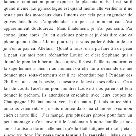
fameuse contraction pour expulser le placenta mais il est sorti
quand même. Le gynécologue est quand même allé vérifier si il ne
restait pas des morceaux dans l’utérus car cela peut engendrer de
graves infections. J’appréhendais un peu ce moment car c’est
apparemment douloureux. Mais finalement, je n’ai pas senti. Par
contre, juste après, j’ai eu quelques points et je dois dire que ça
pique quand même ! Je ne pourrai pas vous parler épisiotomie car
je n’en ai pas eu. Alléluia ! Quant à nous, on a pu faire 2h de peau
à peau sur moi pour réchauffer Louise et c’est Stéphane qui a
donné le premier biberon. Juste après, il s’est d’ailleurs endormi et
la sage-femme a bien ri au moment où elle lui a demandé de me
donner mes sous-vêtements car il ne répondait pas ! Pendant ces
2h, il y a aussi eu la pesée, la mesure et le test de ses réflexes. On a
fait de courts FaceTime pour montrer Louise à nos parents et leur
donner le prénom. Ils attendaient ensemble avec leurs coupes de
Champagne ! Et finalement, vers 1h du matin, j’ai mis un tee-shirt,
un sous-vêtements et je suis montée dans ma chambre avec mon
chéri et notre fille ! J’ai mangé, pris plusieurs photos pour faire un
petit montage qu’on enverrait le lendemain à notre famille et nos
amis. Louise a dormi tellement qu’elle était fatiguée et moi, j’étais
j’ai passé mon temps à la regarder
surexcitée donc
! Mais ça, je