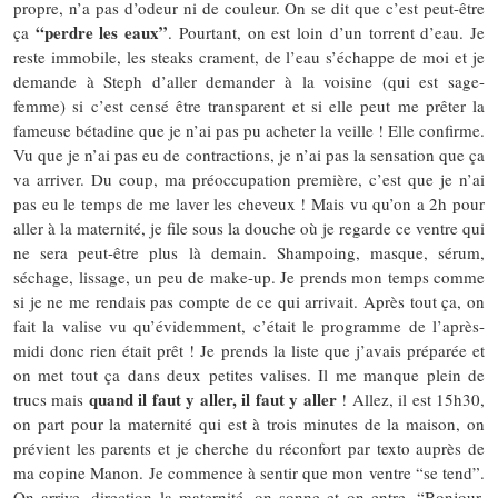
propre, n’a pas d’odeur ni de couleur. On se dit que c’est peut-être
“perdre les eaux”
ça
. Pourtant, on est loin d’un torrent d’eau. Je
reste immobile, les steaks crament, de l’eau s’échappe de moi et je
demande à Steph d’aller demander à la voisine (qui est sage-
femme) si c’est censé être transparent et si elle peut me prêter la
fameuse bétadine que je n’ai pas pu acheter la veille ! Elle confirme.
Vu que je n’ai pas eu de contractions, je n’ai pas la sensation que ça
va arriver. Du coup, ma préoccupation première, c’est que je n’ai
pas eu le temps de me laver les cheveux ! Mais vu qu’on a 2h pour
aller à la maternité, je file sous la douche où je regarde ce ventre qui
ne sera peut-être plus là demain. Shampoing, masque, sérum,
séchage, lissage, un peu de make-up. Je prends mon temps comme
si je ne me rendais pas compte de ce qui arrivait. Après tout ça, on
fait la valise vu qu’évidemment, c’était le programme de l’après-
midi donc rien était prêt ! Je prends la liste que j’avais préparée et
on met tout ça dans deux petites valises. Il me manque plein de
quand il faut y aller, il faut y aller
trucs mais
! Allez, il est 15h30,
on part pour la maternité qui est à trois minutes de la maison, on
prévient les parents et je cherche du réconfort par texto auprès de
ma copine Manon. Je commence à sentir que mon ventre “se tend”.
On arrive, direction la maternité, on sonne et on entre. “Bonjour,