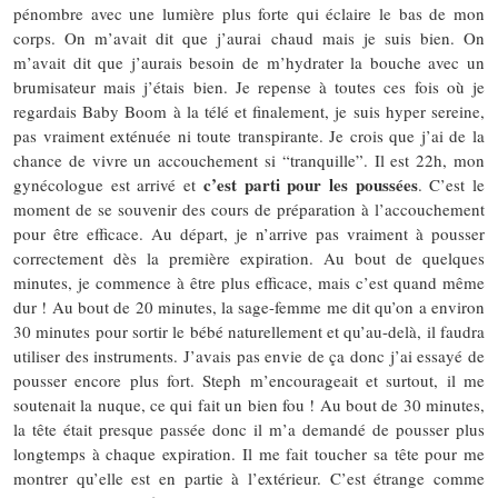
pénombre avec une lumière plus forte qui éclaire le bas de mon
corps. On m’avait dit que j’aurai chaud mais je suis bien. On
m’avait dit que j’aurais besoin de m’hydrater la bouche avec un
brumisateur mais j’étais bien. Je repense à toutes ces fois où je
regardais Baby Boom à la télé et finalement, je suis hyper sereine,
pas vraiment exténuée ni toute transpirante. Je crois que j’ai de la
chance de vivre un accouchement si “tranquille”. Il est 22h, mon
c’est parti pour les poussées
gynécologue est arrivé et
. C’est le
moment de se souvenir des cours de préparation à l’accouchement
pour être efficace. Au départ, je n’arrive pas vraiment à pousser
correctement dès la première expiration. Au bout de quelques
minutes, je commence à être plus efficace, mais c’est quand même
dur ! Au bout de 20 minutes, la sage-femme me dit qu’on a environ
30 minutes pour sortir le bébé naturellement et qu’au-delà, il faudra
utiliser des instruments. J’avais pas envie de ça donc j’ai essayé de
pousser encore plus fort. Steph m’encourageait et surtout, il me
soutenait la nuque, ce qui fait un bien fou ! Au bout de 30 minutes,
la tête était presque passée donc il m’a demandé de pousser plus
longtemps à chaque expiration. Il me fait toucher sa tête pour me
montrer qu’elle est en partie à l’extérieur. C’est étrange comme