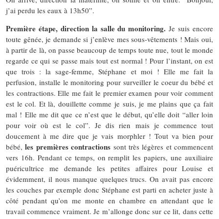
j’ai perdu les eaux à 13h50”.
Première étape, direction la salle du monitoring.
Je suis encore
toute gênée, je demande si j’enlève mes sous-vêtements ! Mais oui,
à partir de là, on passe beaucoup de temps toute nue, tout le monde
regarde ce qui se passe mais tout est normal ! Pour l’instant, on est
que trois : la sage-femme, Stéphane et moi ! Elle me fait la
perfusion, installe le monitoring pour surveiller le coeur du bébé et
les contractions. Elle me fait le premier examen pour voir comment
est le col. Et là, douillette comme je suis, je me plains que ça fait
mal ! Elle me dit que ce n’est que le début, qu’elle doit “aller loin
pour voir où est le col”. Je dis rien mais je commence tout
doucement à me dire que je vais morphler ! Tout va bien pour
les premières contractions
bébé,
sont très légères et commencent
vers 16h. Pendant ce temps, on remplit les papiers, une auxiliaire
puéricultrice me demande les petites affaires pour Louise et
évidemment, il nous manque quelques trucs. On avait pas encore
les couches par exemple donc Stéphane est parti en acheter juste à
côté pendant qu’on me monte en chambre en attendant que le
travail commence vraiment. Je m’allonge donc sur ce lit, dans cette