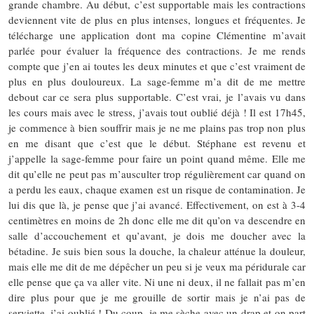
grande chambre. Au début, c’est supportable mais les contractions
deviennent vite de plus en plus intenses, longues et fréquentes. Je
télécharge une application dont ma copine Clémentine m’avait
parlée pour évaluer la fréquence des contractions. Je me rends
compte que j’en ai toutes les deux minutes et que c’est vraiment de
plus en plus douloureux. La sage-femme m’a dit de me mettre
debout car ce sera plus supportable. C’est vrai, je l’avais vu dans
les cours mais avec le stress, j’avais tout oublié déjà ! Il est 17h45,
je commence à bien souffrir mais je ne me plains pas trop non plus
en me disant que c’est que le début. Stéphane est revenu et
j’appelle la sage-femme pour faire un point quand même. Elle me
dit qu’elle ne peut pas m’ausculter trop régulièrement car quand on
a perdu les eaux, chaque examen est un risque de contamination. Je
lui dis que là, je pense que j’ai avancé. Effectivement, on est à 3-4
centimètres en moins de 2h donc elle me dit qu’on va descendre en
salle d’accouchement et qu’avant, je dois me doucher avec la
bétadine. Je suis bien sous la douche, la chaleur atténue la douleur,
mais elle me dit de me dépêcher un peu si je veux ma péridurale car
elle pense que ça va aller vite. Ni une ni deux, il ne fallait pas m’en
dire plus pour que je me grouille de sortir mais je n’ai pas de
serviette, j’ai oublié ! Du coup, je me sèche avec un drap et on part