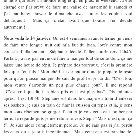
chargé car j’ai prévu de faire ma valise de maternité le samedi et
j’ai ma baby shower le dimanche avec toutes les copines qui
débarquent ! Mais ça, c’était avant que Louise n’en décide
autrement !
Nous voilà le 14 janvier.
On est 4 semaines avant le terme, je viens
de faire une longue nuit qui m’a fait du bien, lovée contre mon
coussin d’allaitement ! Stéphane décide d’aller courir vers 12h45.
Parfait, j’avais pas envie de faire à manger tout de suite donc ça me
laisse une heure de répit. Je prépare des poireaux, c’est la première
fois que j’en fais ! Mon chéri est de retour donc je prépare le reste
pour qu’on puisse manger. Je suis de profil et je lui dis “C’est fou,
mon ventre s’arrondit un peu plus chaque jour”. Il me répond
“C’est vrai que là, il a bien pris et il est plus bas”. Dix minutes
après, il est 13h50, Stéphane est dans le canapé en train d’enlever
ses baskets, je suis en train de finir la cuisson du repas et là, je sens
mon sous-vêtement se gorger d’eau et je vois cette eau tomber par
terre. Je regarde puis je me retourne vers Steph “Mais c’est quoi ça
!”. Je suis alors complètement perdue. Je ne sais pas si j’ai perdu
les eaux ou si je suis incontinente ! Mais cette eau est translucide,