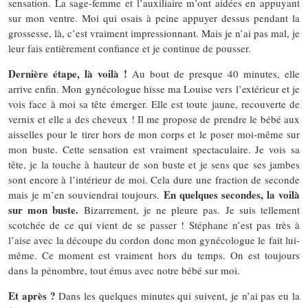
sensation. La sage-femme et l’auxiliaire m’ont aidées en appuyant
sur mon ventre. Moi qui osais à peine appuyer dessus pendant la
grossesse, là, c’est vraiment impressionnant. Mais je n’ai pas mal, je
leur fais entièrement confiance et je continue de pousser.
Dernière étape, là voilà !
Au bout de presque 40 minutes, elle
arrive enfin. Mon gynécologue hisse ma Louise vers l’extérieur et je
vois face à moi sa tête émerger. Elle est toute jaune, recouverte de
vernix et elle a des cheveux ! Il me propose de prendre le bébé aux
aisselles pour le tirer hors de mon corps et le poser moi-même sur
mon buste. Cette sensation est vraiment spectaculaire. Je vois sa
tête, je la touche à hauteur de son buste et je sens que ses jambes
sont encore à l’intérieur de moi. Cela dure une fraction de seconde
En quelques secondes, la voilà
mais je m’en souviendrai toujours.
sur mon buste.
Bizarrement, je ne pleure pas. Je suis tellement
scotchée de ce qui vient de se passer ! Stéphane n’est pas très à
l’aise avec la découpe du cordon donc mon gynécologue le fait lui-
même. Ce moment est vraiment hors du temps. On est toujours
dans la pénombre, tout émus avec notre bébé sur moi.
Et après ?
Dans les quelques minutes qui suivent, je n’ai pas eu la