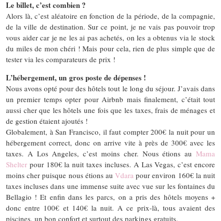
Le billet, c’est combien ?
Alors là, c’est aléatoire en fonction de la période, de la compagnie,
de la ville de destination. Sur ce point, je ne vais pas pouvoir trop
vous aider car je ne les ai pas achetés, on les a obtenus via le stock
du miles de mon chéri ! Mais pour cela, rien de plus simple que de
tester via les comparateurs de prix !
L’hébergement, un gros poste de dépenses !
Nous avons opté pour des hôtels tout le long du séjour. J’avais dans
un premier temps opter pour Airbnb mais finalement, c’était tout
aussi cher que les hôtels une fois que les taxes, frais de ménages et
de gestion étaient ajoutés !
Globalement, à San Francisco, il faut compter 200€ la nuit pour un
hébergement correct, donc on arrive vite à près de 300€ avec les
taxes. A Los Angeles, c’est moins cher. Nous étions au
Mama
Shelter
pour 180€ la nuit taxes incluses. A Las Vegas, c’est encore
moins cher puisque nous étions au
Vdara
pour environ 160€ la nuit
taxes incluses dans une immense suite avec vue sur les fontaines du
Bellagio ! Et enfin dans les parcs, on a pris des hôtels moyens +
donc entre 100€ et 140€ la nuit. A ce prix-là, tous avaient des
piscines, un bon confort et surtout des parkings gratuits.