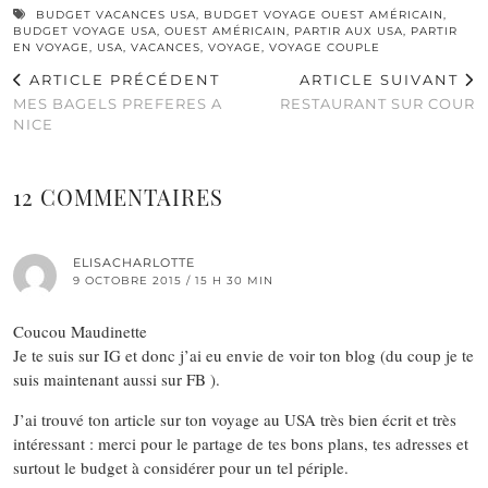
BUDGET VACANCES USA
,
BUDGET VOYAGE OUEST AMÉRICAIN
,
BUDGET VOYAGE USA
,
OUEST AMÉRICAIN
,
PARTIR AUX USA
,
PARTIR
EN VOYAGE
,
USA
,
VACANCES
,
VOYAGE
,
VOYAGE COUPLE
ARTICLE PRÉCÉDENT
ARTICLE SUIVANT
MES BAGELS PREFERES A
RESTAURANT SUR COUR
NICE
12 COMMENTAIRES
ELISACHARLOTTE
9 OCTOBRE 2015 / 15 H 30 MIN
Coucou Maudinette
Je te suis sur IG et donc j’ai eu envie de voir ton blog (du coup je te
suis maintenant aussi sur FB ).
J’ai trouvé ton article sur ton voyage au USA très bien écrit et très
intéressant : merci pour le partage de tes bons plans, tes adresses et
surtout le budget à considérer pour un tel périple.