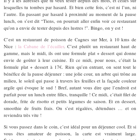
Il y a les adresses que tu veux tester depuis des mois, et celles sur
lesquelles tu tombes par hasard. Et bien cette fois, c’est ni l’un, ni
l’autre. En passant par hasard à proximité au moment de la pause
lunch, on s’est dit “Tiens, on pourrait aller enfin voir ce restaurant
qu’on a envie de tester depuis des lustres !”. Bingo, on y est !
C’est un restaurant de poisson de Cagnes sur Mer, à 10 kms de
Nice :
la Cabane de l’écailler
. C’est plutôt un restaurant haut de
gamme, mais le midi, ils ont une formule plat + dessert qui donne
envie de goûter à leur cuisine. Et ce midi, pour nous, c’était la
formule plat + dessert à 17€. Rien qu’en entrant, on sent tout le
bénéfice de la pause déjeuner : une jolie cour, un arbre qui trône au
milieu, le soleil qui passe à travers les feuilles et la façade couleur
argile qui évoque le sud ! Bref, autant vous dire que l’endroit est
parfait pour un lunch entre filles, tranquille ! Ce midi, c’était filet de
dorade, frite de risotto et petits légumes de saison. Et en dessert,
smoothie de fruits frais. On s’est régalées, détendues … et on
reviendra très vite !
Si vous passez dans le coin, c’est idéal pour un déjeuner cool. Et si
vous êtes amateur de poisson, la carte est vraiment large.