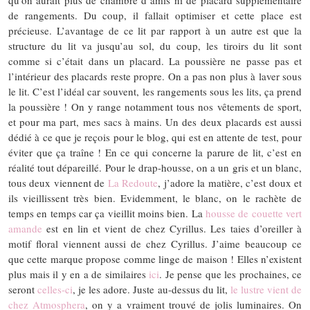
de rangements. Du coup, il fallait optimiser et cette place est
précieuse. L’avantage de ce lit par rapport à un autre est que la
structure du lit va jusqu’au sol, du coup, les tiroirs du lit sont
comme si c’était dans un placard. La poussière ne passe pas et
l’intérieur des placards reste propre. On a pas non plus à laver sous
le lit. C’est l’idéal car souvent, les rangements sous les lits, ça prend
la poussière ! On y range notamment tous nos vêtements de sport,
et pour ma part, mes sacs à mains. Un des deux placards est aussi
dédié à ce que je reçois pour le blog, qui est en attente de test, pour
éviter que ça traîne ! En ce qui concerne la parure de lit, c’est en
réalité tout dépareillé. Pour le drap-housse, on a un gris et un blanc,
tous deux viennent de
La Redoute
, j’adore la matière, c’est doux et
ils vieillissent très bien. Evidemment, le blanc, on le rachète de
temps en temps car ça vieillit moins bien. La
housse de couette vert
amande
est en lin et vient de chez Cyrillus. Les taies d’oreiller à
motif floral viennent aussi de chez Cyrillus. J’aime beaucoup ce
que cette marque propose comme linge de maison ! Elles n’existent
plus mais il y en a de similaires
ici
. Je pense que les prochaines, ce
seront
celles-ci
, je les adore. Juste au-dessus du lit,
le lustre vient de
chez Atmosphera
, on y a vraiment trouvé de jolis luminaires. On