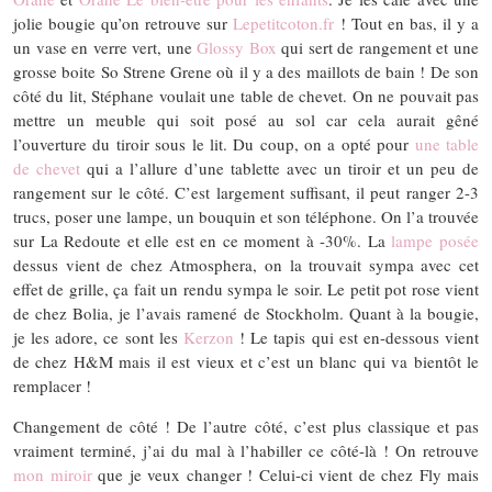
jolie bougie qu’on retrouve sur
Lepetitcoton.fr
! Tout en bas, il y a
un vase en verre vert, une
Glossy Box
qui sert de rangement et une
grosse boite So Strene Grene où il y a des maillots de bain ! De son
côté du lit, Stéphane voulait une table de chevet. On ne pouvait pas
mettre un meuble qui soit posé au sol car cela aurait gêné
l’ouverture du tiroir sous le lit. Du coup, on a opté pour
une table
de chevet
qui a l’allure d’une tablette avec un tiroir et un peu de
rangement sur le côté. C’est largement suffisant, il peut ranger 2-3
trucs, poser une lampe, un bouquin et son téléphone. On l’a trouvée
sur La Redoute et elle est en ce moment à -30%. La
lampe posée
dessus vient de chez Atmosphera, on la trouvait sympa avec cet
effet de grille, ça fait un rendu sympa le soir. Le petit pot rose vient
de chez Bolia, je l’avais ramené de Stockholm. Quant à la bougie,
je les adore, ce sont les
Kerzon
! Le tapis qui est en-dessous vient
de chez H&M mais il est vieux et c’est un blanc qui va bientôt le
remplacer !
Changement de côté ! De l’autre côté, c’est plus classique et pas
vraiment terminé, j’ai du mal à l’habiller ce côté-là ! On retrouve
mon miroir
que je veux changer ! Celui-ci vient de chez Fly mais