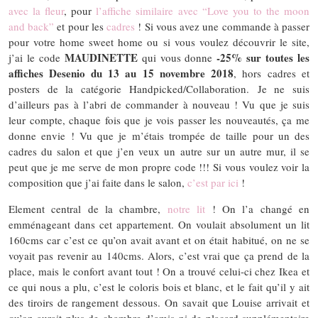
avec la fleur
, pour
l’affiche similaire avec “Love you to the moon
and back”
et pour les
cadres
! Si vous avez une commande à passer
pour votre home sweet home ou si vous voulez découvrir le site,
MAUDINETTE
-25% sur toutes les
j’ai le code
qui vous donne
affiches Desenio du 13 au 15 novembre 2018
, hors cadres et
posters de la catégorie Handpicked/Collaboration. Je ne suis
d’ailleurs pas à l’abri de commander à nouveau ! Vu que je suis
leur compte, chaque fois que je vois passer les nouveautés, ça me
donne envie ! Vu que je m’étais trompée de taille pour un des
cadres du salon et que j’en veux un autre sur un autre mur, il se
peut que je me serve de mon propre code !!! Si vous voulez voir la
composition que j’ai faite dans le salon,
c’est par ici
!
Element central de la chambre,
notre lit
! On l’a changé en
emménageant dans cet appartement. On voulait absolument un lit
160cms car c’est ce qu’on avait avant et on était habitué, on ne se
voyait pas revenir au 140cms. Alors, c’est vrai que ça prend de la
place, mais le confort avant tout ! On a trouvé celui-ci chez Ikea et
ce qui nous a plu, c’est le coloris bois et blanc, et le fait qu’il y ait
des tiroirs de rangement dessous. On savait que Louise arrivait et
qu’on aurait plus de chambre d’amis ni de placard supplémentaire