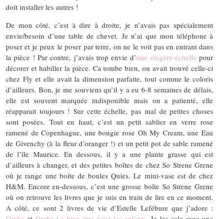
doit installer les autres !
De mon côté, c’est à dire à droite, je n’avais pas spécialement
envie/besoin d’une table de chevet. Je n’ai que mon téléphone à
poser et je peux le poser par terre, on ne le voit pas en entrant dans
la pièce ! Par contre, j’avais trop envie d’
une étagère-échelle
pour
décorer et habiller la pièce. Ca tombe bien, on avait trouvé celle-ci
chez Fly et elle avait la dimension parfaite, tout comme le coloris
d’ailleurs. Bon, je me souviens qu’il y a eu 6-8 semaines de délais,
elle est souvent marquée indisponible mais on a patienté, elle
réapparait toujours ! Sur cette échelle, pas mal de petites choses
sont posées. Tout en haut, c’est un petit sablier en verre rose
ramené de Copenhague, une bougie rose Oh My Cream, une Eau
de Givenchy (à la fleur d’oranger !) et un petit pot de sable ramené
de l’île Maurice. En dessous, il y a une plante grasse qui est
d’ailleurs à changer, et des petites boîtes de chez So Strene Grene
où je range une boîte de boules Quies. Le mini-vase est de chez
H&M. Encore en-dessous, c’est une grosse boîte So Strene Grene
où on retrouve les livres que je suis en train de lire en ce moment.
A côté, ce sont 2 livres de vie d’Estelle Lefébure que j’adore :
Orahe
et
Orahe Le bien-être pour les enfants
. Je les cale avec une