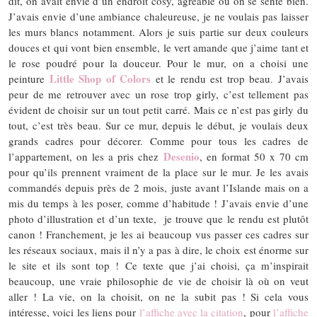
dit, on avait envie d’un endroit cosy, agréable où on se sente bien.
J’avais envie d’une ambiance chaleureuse, je ne voulais pas laisser
les murs blancs notamment. Alors je suis partie sur deux couleurs
douces et qui vont bien ensemble, le vert amande que j’aime tant et
le rose poudré pour la douceur. Pour le mur, on a choisi une
Little Shop of Colors
peinture
et le rendu est trop beau. J’avais
peur de me retrouver avec un rose trop girly, c’est tellement pas
évident de choisir sur un tout petit carré. Mais ce n’est pas girly du
tout, c’est très beau. Sur ce mur, depuis le début, je voulais deux
grands cadres pour décorer. Comme pour tous les cadres de
Desenio
l’appartement, on les a pris chez
, en format 50 x 70 cm
pour qu’ils prennent vraiment de la place sur le mur. Je les avais
commandés depuis près de 2 mois, juste avant l’Islande mais on a
mis du temps à les poser, comme d’habitude ! J’avais envie d’une
photo d’illustration et d’un texte, je trouve que le rendu est plutôt
canon ! Franchement, je les ai beaucoup vus passer ces cadres sur
les réseaux sociaux, mais il n’y a pas à dire, le choix est énorme sur
le site et ils sont top ! Ce texte que j’ai choisi, ça m’inspirait
beaucoup, une vraie philosophie de vie de choisir là où on veut
aller ! La vie, on la choisit, on ne la subit pas ! Si cela vous
intéresse, voici les liens pour
l’affiche avec la citation
, pour
l’affiche