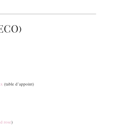
ECO)
ux
(table d’appoint)
nd rose
)