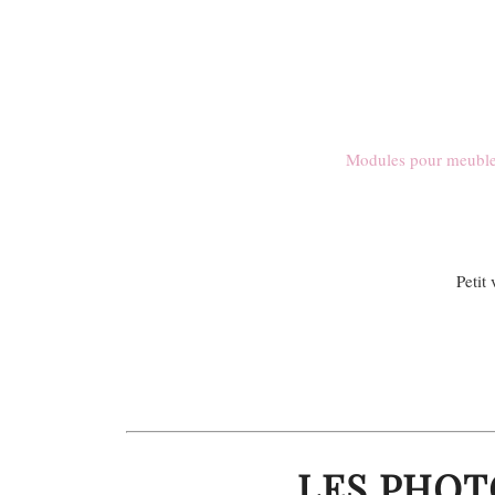
Modules pour meuble
Petit
LES PHOT