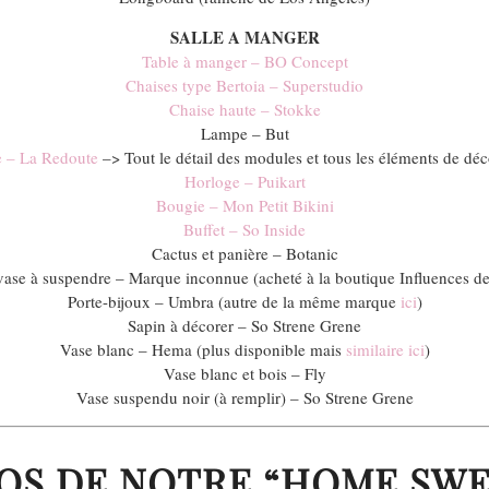
SALLE A MANGER
Table à manger – BO Concept
Chaises type Bertoia – Superstudio
Chaise haute – Stokke
Lampe – But
 – La Redoute
–> Tout le détail des modules et tous les éléments de déc
Horloge – Puikart
Bougie – Mon Petit Bikini
Buffet – So Inside
Cactus et panière – Botanic
 vase à suspendre – Marque inconnue (acheté à la boutique Influences d
Porte-bijoux – Umbra (autre de la même marque
ici
)
Sapin à décorer – So Strene Grene
Vase blanc – Hema (plus disponible mais
similaire ici
)
Vase blanc et bois – Fly
Vase suspendu noir (à remplir) – So Strene Grene
OS DE NOTRE “HOME SW