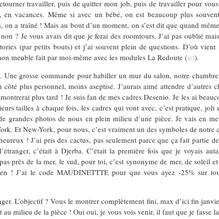
etourner travailler, puis de quitter mon job, puis de travailler pour v
end, en vacances. Même si avec un bébé, on est beaucoup plus souvent
is, on a traîné ! Mais au bout d’un moment, on s’est dit que quand même, 
on ? Je vous avais dit que je ferai des roomtours. J’ai pas oublié mais i
tories (par petits bouts) et j’ai souvent plein de questions. D’où vie
r mon meuble fait par moi-même avec les modules La Redoute (
ici
).
s. Une grosse commande pour habiller un mur du salon, notre chambre et
n côté plus personnel, moins aseptisé. J’aurais aimé attendre d’autres c
remontrerai plus tard ! Je suis fan de mes cadres Desenio. Je les ai beau
eurs tailles à chaque fois, les cadres qui vont avec, c’est pratique, jol
e de grandes photos de nous en plein milieu d’une pièce. Je vais en mett
k. Et New-York, pour nous, c’est vraiment un des symboles de notre coup
eureux ! J’ai pris des cactus, pas seulement parce que ça fait partie de
tranger, c’était à Djerba. C’était la première fois que je voyais au
as près de la mer, le sud, pour toi, c’est synonyme de mer, de soleil et
tidien ! J’ai le code MAUDINETTTE pour que vous ayez -25% sur to
nger. L’objectif ? Vous le montrer complètement fini, max d’ici fin janvi
t au milieu de la pièce ! Oui oui, je vous vois venir, il faut que je fasse