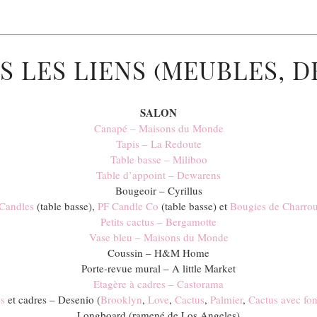
S LES LIENS (MEUBLES, D
SALON
Canapé – Maisons du Monde
Tapis – La Redoute
Table basse – Miliboo
Table d’appoint – Dewarens
Bougeoir – Cyrillus
Candles
(table basse),
PF Candle Co
(table basse) et
Bougies de Charro
Petits cactus – Bergamotte
Vase bleu – Maisons du Monde
Coussin – H&M Home
Porte-revue mural – A little Market
Etagère à cadres – Castorama
es
et cadres – Desenio (
Brooklyn
,
Love
,
Cactus
,
Palmier
,
Cactus avec fo
Longboard (ramené de Los Angeles)