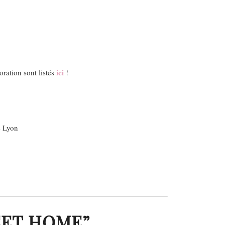
ici
oration sont listés
!
e Lyon
EET HOME”