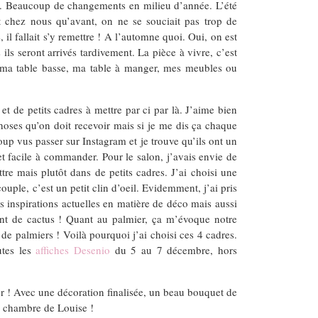
ous. Beaucoup de changements en milieu d’année. L’été
 chez nous qu’avant, on ne se souciait pas trop de
il fallait s’y remettre ! A l’automne quoi. Oui, on est
ls seront arrivés tardivement. La pièce à vivre, c’est
nt ma table basse, ma table à manger, mes meubles ou
 de petits cadres à mettre par ci par là. J’aime bien
hoses qu’on doit recevoir mais si je me dis ça chaque
coup vus passer sur Instagram et je trouve qu’ils ont un
i et facile à commander. Pour le salon, j’avais envie de
re mais plutôt dans de petits cadres. J’ai choisi une
le, c’est un petit clin d’oeil. Evidemment, j’ai pris
s inspirations actuelles en matière de déco mais aussi
tant de cactus ! Quant au palmier, ça m’évoque notre
 de palmiers ! Voilà pourquoi j’ai choisi ces 4 cadres.
utes les
affiches Desenio
du 5 au 7 décembre, hors
er ! Avec une décoration finalisée, un beau bouquet de
 la chambre de Louise !