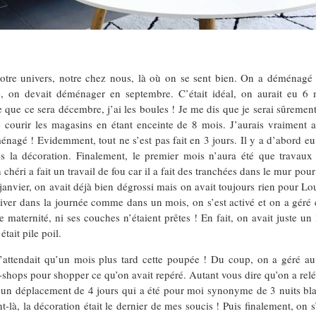
notre univers, notre chez nous, là où on se sent bien. On a déménagé 
 on devait déménager en septembre. C’était idéal, on aurait eu 6 mo
e ce sera décembre, j’ai les boules ! Je me dis que je serai sûrement 
, de courir les magasins en étant enceinte de 8 mois. J’aurais vraiment
nagé ! Evidemment, tout ne s’est pas fait en 3 jours. Il y a d’abord eu u
s la décoration. Finalement, le premier mois n’aura été que travaux e
héri a fait un travail de fou car il a fait des tranchées dans le mur pour 
nvier, on avait déjà bien dégrossi mais on avait toujours rien pour Lou
iver dans la journée comme dans un mois, on s’est activé et on a géré e
de maternité, ni ses couches n’étaient prêtes ! En fait, on avait juste un
était pile poil.
l’attendait qu’un mois plus tard cette poupée ! Du coup, on a géré a
 e-shops pour shopper ce qu’on avait repéré. Autant vous dire qu’on a rel
 par un déplacement de 4 jours qui a été pour moi synonyme de 3 nuits b
-là, la décoration était le dernier de mes soucis ! Puis finalement, on s