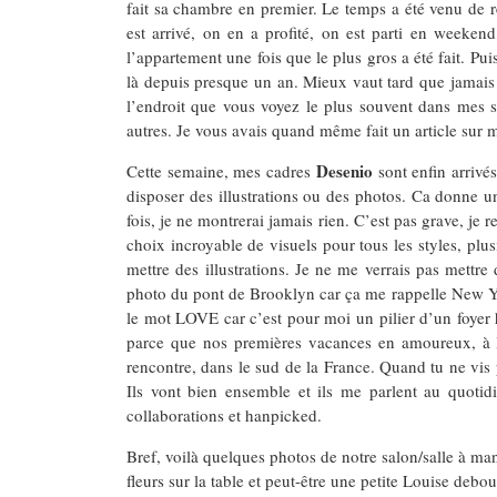
fait sa chambre en premier. Le temps a été venu de r
est arrivé, on en a profité, on est parti en week
l’appartement une fois que le plus gros a été fait. Pu
là depuis presque un an. Mieux vaut tard que jamais n
l’endroit que vous voyez le plus souvent dans mes s
autres. Je vous avais quand même fait un article su
Desenio
Cette semaine, mes cadres
sont enfin arrivé
disposer des illustrations ou des photos. Ca donne u
fois, je ne montrerai jamais rien. C’est pas grave, je 
choix incroyable de visuels pour tous les styles, plusi
mettre des illustrations. Je ne me verrais pas mettr
photo du pont de Brooklyn car ça me rappelle New Yor
le mot LOVE car c’est pour moi un pilier d’un foyer h
parce que nos premières vacances en amoureux, à l’é
rencontre, dans le sud de la France. Quand tu ne vis p
Ils vont bien ensemble et ils me parlent au quo
collaborations et hanpicked.
Bref, voilà quelques photos de notre salon/salle à ma
fleurs sur la table et peut-être une petite Louise debou