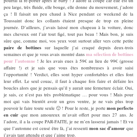
pourrai la re-porter après le baby ! J’adore la coupe car elle est un
peu large, très fluide, elle bouge, elle donne du mouvement, j’adore
ça ! Il faisait un peu chaud à Nice pendant ce weekend de la
Toussaint donc les collants étaient presque de trop en pleine
journée. D’ailleurs, j’avais laissé mon chapeau à la voiture, donc
mes cheveux ont l’air tout figé, tout pas beau ! Mais bon, je suis
sûre que, comme moi, vos yeux vont surtout aller vers cette petite
paire de bottines
sur laquelle j’ai craqué depuis deux-trois
ma sélection de bottines
semaines et que je vous avais montré dans
pour l’automne
! Je les avais eues à 59€ au lieu de 99€ (grosse
affaire !) et je sais que vous êtes nombreuses à avoir saisi
l’opportunité ! Verdict, elles sont hyper confortables et elles font
leur effet. Le seul couac, il faut à chaque fois faire et défaire les
boucles alors que je pensais qu’il y aurait une fermeture éclair. Oui,
je sais, ce n’est pas très problématique … pour vous ! Mais pour
moi qui vais bientôt avoir un gros ventre, je ne vais plus trop
mon perfecto
pouvoir le faire toute seule 🙂 ! Pour le reste, je porte
en cuir
que mon amoureux m’avait offert pour mes 27 ans. Je
l’adore, il a la coupe PAR-FAITE, je ne m’en lasserai jamais ! Et vu
mon sac d’amour
que l’automne est censé être là, j’ai ressenti
que
j’avais tant attendu et que j’aime trop.