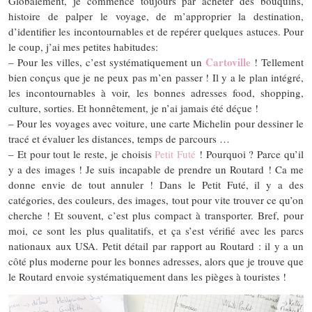
Globalement, je commence toujours par acheter des bouquins,
histoire de palper le voyage, de m’approprier la destination,
d’identifier les incontournables et de repérer quelques astuces. Pour
le coup, j’ai mes petites habitudes:
Cartoville
– Pour les villes, c’est systématiquement un
! Tellement
bien conçus que je ne peux pas m’en passer ! Il y a le plan intégré,
les incontournables à voir, les bonnes adresses food, shopping,
culture, sorties. Et honnêtement, je n’ai jamais été déçue !
– Pour les voyages avec voiture, une carte Michelin pour dessiner le
tracé et évaluer les distances, temps de parcours …
– Et pour tout le reste, je choisis
Petit Futé
! Pourquoi ? Parce qu’il
y a des images ! Je suis incapable de prendre un Routard ! Ca me
donne envie de tout annuler ! Dans le Petit Futé, il y a des
catégories, des couleurs, des images, tout pour vite trouver ce qu’on
cherche ! Et souvent, c’est plus compact à transporter. Bref, pour
moi, ce sont les plus qualitatifs, et ça s’est vérifié avec les parcs
nationaux aux USA. Petit détail par rapport au Routard : il y a un
côté plus moderne pour les bonnes adresses, alors que je trouve que
le Routard envoie systématiquement dans les pièges à touristes !