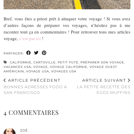
Bref, vous êtes a priori prêt à attaquer votre voyage ! Si vous avez
d’autres façons de préparer vos voyages, n’hésitez pas à me
raconter tout ça en commentaires ! Pour retrouver tous mes articles
voyage,
c’est par ici
!
PARTAGER:
CALIFORNIE
,
CARTOVILLE
,
PETIT FUTÉ
,
PRÉPARER SON VOYAGE
,
VACANCES USA
,
VOYAGE
,
VOYAGE CALIFORNIE
,
VOYAGE OUEST
AMÉRICAIN
,
VOYAGE USA
,
VOYAGES USA
ARTICLE PRÉCÉDENT
ARTICLE SUIVANT
BONNES ADRESSES FOOD A
LA PETITE RECETTE DES
SAN FRANCISCO
EGGS MUFFINS
4 COMMENTAIRES
ZOÉ