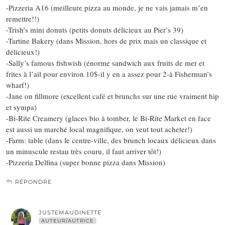
-Pizzeria A16 (meilleure pizza au monde, je ne vais jamais m’en
remettre!!)
-Trish’s mini donuts (petits donuts délicieux au Pier’s 39)
-Tartine Bakery (dans Mission, hors de prix mais un classique et
délicieux!)
-Sally’s famous fishwish (énorme sandwich aux fruits de mer et
frites à l’ail pour environ 10$-il y en a assez pour 2-à Fisherman’s
wharf!)
-Jane on fillmore (excellent café et brunchs sur une rue vraiment hip
et sympa)
-Bi-Rite Creamery (glaces bio à tomber, le Bi-Rite Market en face
est aussi un marché local magnifique, on veut tout acheter!)
-Farm: table (dans le centre-ville, des brunch locaux délicieux dans
un minuscule restau très couru, il faut arriver tôt!)
-Pizzeria Delfina (super bonne pizza dans Mission)
RÉPONDRE
JUSTEMAUDINETTE
AUTEUR/AUTRICE