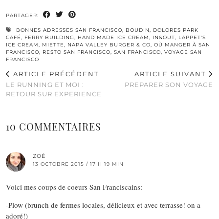
PARTAGER:
BONNES ADRESSES SAN FRANCISCO
,
BOUDIN
,
DOLORES PARK
CAFÉ
,
FERRY BUILDING
,
HAND MADE ICE CREAM
,
IN&OUT
,
LAPPET'S
ICE CREAM
,
MIETTE
,
NAPA VALLEY BURGER & CO
,
OÙ MANGER À SAN
FRANCISCO
,
RESTO SAN FRANCISCO
,
SAN FRANCISCO
,
VOYAGE SAN
FRANCISCO
ARTICLE PRÉCÉDENT
ARTICLE SUIVANT
LE RUNNING ET MOI :
PREPARER SON VOYAGE
RETOUR SUR EXPERIENCE
10 COMMENTAIRES
ZOÉ
13 OCTOBRE 2015 / 17 H 19 MIN
Voici mes coups de coeurs San Franciscains:
-Plow (brunch de fermes locales, délicieux et avec terrasse! on a
adoré!)