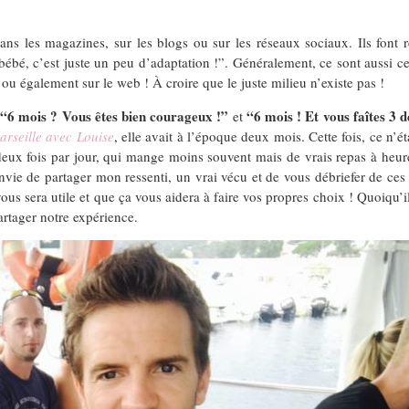
ns les magazines, sur les blogs ou sur les réseaux sociaux. Ils font rêv
n bébé, c’est juste un peu d’adaptation !”. Généralement, ce sont aussi 
u également sur le web ! À croire que le juste milieu n’existe pas !
“6 mois ? Vous êtes bien courageux !”
“6 mois ! Et vous faîtes 3 
et
rseille avec Louise
, elle avait à l’époque deux mois. Cette fois, ce n’
deux fois par jour, qui mange moins souvent mais de vrais repas à heur
envie de partager mon ressenti, un vrai vécu et de vous débriefer de ces
us sera utile et que ça vous aidera à faire vos propres choix ! Quoiqu’il a
artager notre expérience.