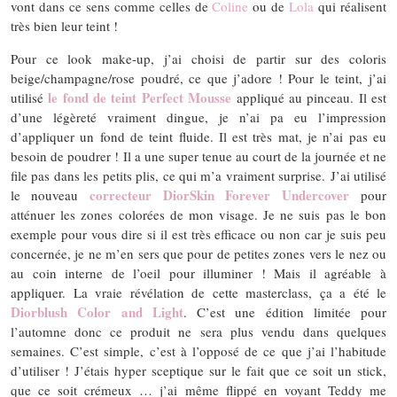
vont dans ce sens comme celles de
Coline
ou de
Lola
qui réalisent
très bien leur teint !
Pour ce look make-up, j’ai choisi de partir sur des coloris
beige/champagne/rose poudré, ce que j’adore ! Pour le teint, j’ai
le fond de teint Perfect Mousse
utilisé
appliqué au pinceau. Il est
d’une légèreté vraiment dingue, je n’ai pa eu l’impression
d’appliquer un fond de teint fluide. Il est très mat, je n’ai pas eu
besoin de poudrer ! Il a une super tenue au court de la journée et ne
file pas dans les petits plis, ce qui m’a vraiment surprise. J’ai utilisé
correcteur DiorSkin Forever Undercover
le nouveau
pour
atténuer les zones colorées de mon visage. Je ne suis pas le bon
exemple pour vous dire si il est très efficace ou non car je suis peu
concernée, je ne m’en sers que pour de petites zones vers le nez ou
au coin interne de l’oeil pour illuminer ! Mais il agréable à
appliquer. La vraie révélation de cette masterclass, ça a été le
Diorblush Color and Light
. C’est une édition limitée pour
l’automne donc ce produit ne sera plus vendu dans quelques
semaines. C’est simple, c’est à l’opposé de ce que j’ai l’habitude
d’utiliser ! J’étais hyper sceptique sur le fait que ce soit un stick,
que ce soit crémeux … j’ai même flippé en voyant Teddy me