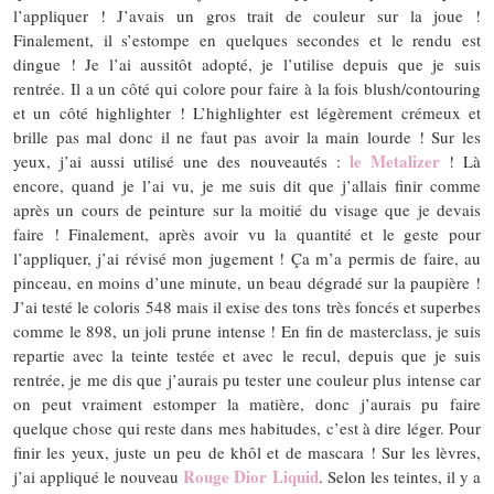
l’appliquer ! J’avais un gros trait de couleur sur la joue !
Finalement, il s’estompe en quelques secondes et le rendu est
dingue ! Je l’ai aussitôt adopté, je l’utilise depuis que je suis
rentrée. Il a un côté qui colore pour faire à la fois blush/contouring
et un côté highlighter ! L’highlighter est légèrement crémeux et
brille pas mal donc il ne faut pas avoir la main lourde ! Sur les
le Metalizer
yeux, j’ai aussi utilisé une des nouveautés :
! Là
encore, quand je l’ai vu, je me suis dit que j’allais finir comme
après un cours de peinture sur la moitié du visage que je devais
faire ! Finalement, après avoir vu la quantité et le geste pour
l’appliquer, j’ai révisé mon jugement ! Ça m’a permis de faire, au
pinceau, en moins d’une minute, un beau dégradé sur la paupière !
J’ai testé le coloris 548 mais il exise des tons très foncés et superbes
comme le 898, un joli prune intense ! En fin de masterclass, je suis
repartie avec la teinte testée et avec le recul, depuis que je suis
rentrée, je me dis que j’aurais pu tester une couleur plus intense car
on peut vraiment estomper la matière, donc j’aurais pu faire
quelque chose qui reste dans mes habitudes, c’est à dire léger. Pour
finir les yeux, juste un peu de khôl et de mascara ! Sur les lèvres,
Rouge Dior Liquid
j’ai appliqué le nouveau
. Selon les teintes, il y a