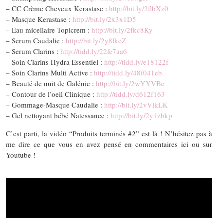
– CC Crème Cheveux Kerastase :
http://bit.ly/2flbXz0
– Masque Kerastase :
http://bit.ly/2x3x1D5
– Eau micellaire Topicrem :
http://bit.ly/2fkc8Ky
– Serum Caudalie :
http://bit.ly/2y8lkcZ
– Serum Clarins :
http://tidd.ly/22fe7aa6
– Soin Clarins Hydra Essentiel :
http://tidd.ly/e18122f
– Soin Clarins Multi Active :
http://tidd.ly/48f041eb
– Beauté de nuit de Galénic :
http://bit.ly/2wYYVBe
– Contour de l’oeil Clinique :
http://tidd.ly/d612f163
– Gommage-Masque Caudalie :
http://bit.ly/2vVlkLK
– Gel nettoyant bébé Natessance :
http://bit.ly/2y1zbkp
C’est parti, la vidéo “Produits terminés #2” est là ! N’hésitez pas à
me dire ce que vous en avez pensé en commentaires ici ou sur
Youtube !