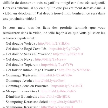
difficile de donner un avis négatif ou mitigé car c’est très subjectif.
Hors cas extrême, il n’y en a qu’un que j’ai vraiment détesté dans la
vidéo, un déodorant ! J’ai depuis trouvé mon bonheur, ce sera dans
une prochaine vidéo !
Je vous mets tous les liens des produits terminés que vous
retrouverez dans la vidéo, de telle façon à ce que vous puissiez les
retrouver rapidement :
– Gel douche Weleda :
http://bit.ly/2f8HkQn
– Gel douche Rogé Cavaillés :
http://bit.ly/2y0CqZs
– Gel douche Sens en Provence :
http://bit.ly/2fkphUf
– Gel douche Nuxe :
http://bit.ly/2x4cezw
– Gel douche Topicrem :
http://bit.ly/2wrVYVr
– Gel toilette intime Rogé Cavaillés :
http://bit.ly/2eY8dTe
– Gommage Topicrem :
http://bit.ly/2xACSBw
– Gommage Aveda :
http://tidd.ly/ae0be4
– Gommage Sens en Provence :
http://bit.ly/2h4UsCL
– Masque Leonor Greyl :
http://tidd.ly/bba79465
– Démêlant Botanicals :
http://bit.ly/2h4jjGR
– Shampoing Kerastase Soleil :
http://bit.ly/2f80W71
– Shampoing Kerastase :
http://bit.ly/2wcawgH