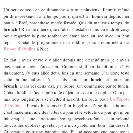
Un petit coucou en ce dimanche soir tout pluvieux. J’aurais même
pu dire weekend vu le temps pourri qui est à l’honneur depuis hier
matin ! Bref, parenthèse météo fermée. Qui dit mauvais temps, dit
brunch
! Rien de mieux que d’aller s’installer dans un endroit cosy
pour regarder la pluie tomber en étant bien au sec avec un bon
La
repas ! C’était le programme de ce midi et je suis retournée à
Popote d’Ondine
à Nice.
En fait, j’avais envie d’y aller depuis une éternité mais je n’avais
pas encore créer l’occasion. Comme si il en fallait une ?! Et
finalement, j’y suis allée deux fois en une semaine. J’ai donc testé
lunch
cette bonne adresse à la fois pour un
, et pour un
brunch
. Dans les deux cas, j’ai adoré. On commence par le lunch.
C’était lundi et j’avais prévu de déjeuner avec une copine. On a pas
La Popote
mis trop longtemps à se mettre d’accord. En route pour
d’Ondine
! J’avais bien envie d’un bagel ou d’une focaccia mais
c’est finalement une des tartes du jour et le velouté du jour qui m’on
fait craqué : une tarte tomate/courgettes/chèvre/miel et un velouté
de carottes oubliées qui était juste incroyablement bon ! En dessert,
j’ai craqué pour une banoffie pie. Et j’ai accompagné mon repas