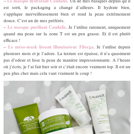
Le masque hydratant Caudalie
–
. Un de mes basiques depuis qu’il
est sorti, le packaging a changé d’ailleurs. Il hydrate bien,
s’applique merveilleusement bien et rend la peau extrêmement
douce. C’est un de mes préférés.
Le masque purifiant Caudalie
–
. Je l’utilise rarement, uniquement
quand ma peau sur la zone T est un peu grasse. Et il est plutôt
efficace !
Le méso-mask lissant illuminateur Filorga
–
. Je l’utilise depuis
plusieurs mois et je l’adore. La texture est épaisse, il n’a quasiment
pas d’odeur et lisse la peau de manière impressionnante. A l’heure
où j’écris, je l’ai fait hier soir et c’était encore vraiment top. Il est un
peu plus cher mais cela vaut vraiment le coup !