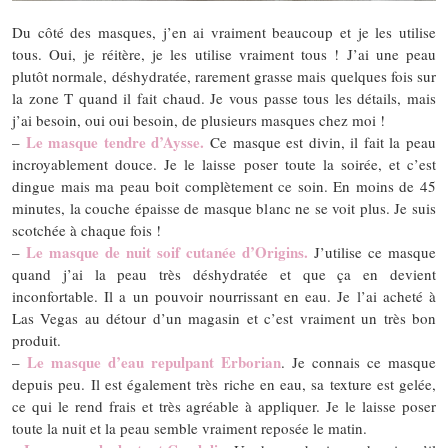
Du côté des masques, j’en ai vraiment beaucoup et je les utilise
tous. Oui, je réitère, je les utilise vraiment tous ! J’ai une peau
plutôt normale, déshydratée, rarement grasse mais quelques fois sur
la zone T quand il fait chaud. Je vous passe tous les détails, mais
j’ai besoin, oui oui besoin, de plusieurs masques chez moi !
Le masque tendre d’Aysse.
–
Ce masque est divin, il fait la peau
incroyablement douce. Je le laisse poser toute la soirée, et c’est
dingue mais ma peau boit complètement ce soin. En moins de 45
minutes, la couche épaisse de masque blanc ne se voit plus. Je suis
scotchée à chaque fois !
Le masque de nuit soif cutanée d’Origins.
–
J’utilise ce masque
quand j’ai la peau très déshydratée et que ça en devient
inconfortable. Il a un pouvoir nourrissant en eau. Je l’ai acheté à
Las Vegas au détour d’un magasin et c’est vraiment un très bon
produit.
Le masque d’eau repulpant Erborian
–
. Je connais ce masque
depuis peu. Il est également très riche en eau, sa texture est gelée,
ce qui le rend frais et très agréable à appliquer. Je le laisse poser
toute la nuit et la peau semble vraiment reposée le matin.