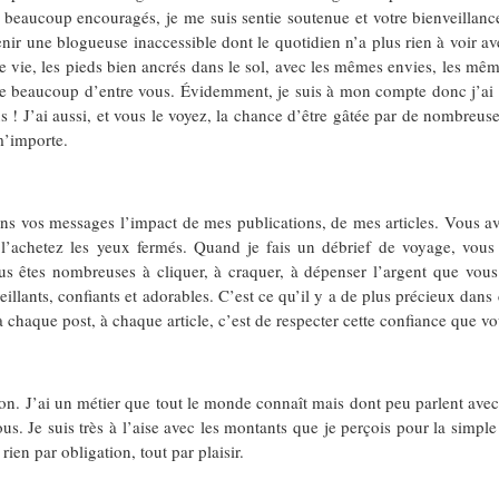
 beaucoup encouragés, je me suis sentie soutenue et votre bienveillance 
ir une blogueuse inaccessible dont le quotidien n’a plus rien à voir ave
me vie, les pieds bien ancrés dans le sol, avec les mêmes envies, les mê
de beaucoup d’entre vous. Évidemment, je suis à mon compte donc j’ai u
us ! J’ai aussi, et vous le voyez, la chance d’être gâtée par de nombreu
m’importe.
n dans vos messages l’impact de mes publications, de mes articles. Vo
 l’achetez les yeux fermés. Quand je fais un débrief de voyage, vous 
s êtes nombreuses à cliquer, à craquer, à dépenser l’argent que vous 
llants, confiants et adorables. C’est ce qu’il y a de plus précieux dans
à chaque post, à chaque article, c’est de respecter cette confiance que v
stion. J’ai un métier que tout le monde connaît mais dont peu parlent av
ous. Je suis très à l’aise avec les montants que je perçois pour la simp
en par obligation, tout par plaisir.