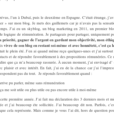
révus, l’un à Dubaï, puis le deuxième en Espagne. C’était étrange, j’av
ailler » sur mon blog. Je mets des guillemets car je n’avais pas la sensat
gtemps. J’ai eu un skyblog, un blog marketing en 2011, un premier blog
s de logique de rémunération. Je partageais pour partager, uniquement
 priorité, gagner de l’argent en gardant mon objectivité, mon éthiqu
vivre de son blog en restant soi-même et avec honnêteté, c’est ça l
ais
tait le plein été. J’en ai quand même reçu quelques-unes et j’ai surtout 
ntacts et de répondre favorablement à des propositions rémunérées. Ce n
is dire que ça m’a beaucoup rassurée. À aucun moment, j’ai envisagé d’
ec plaisir et avec intérêt. En fait, j’ai eu de la chance car j’ai l’im
rrespondent pas du tout. Je réponds favorablement quand :
 arrive pu parler, même sans rémunération
 ça me soit utile ou plus utile ou pas encore utile à moi-même
cette première année. J’ai fait ma déclaration des 3 derniers mois et mê
ée et j’ai beaucoup éte sollicitée. J’ai beaucoup dit non. Parfois, c’
 que cela représente. Mais comme je vous l’ai dit, hors de question pou