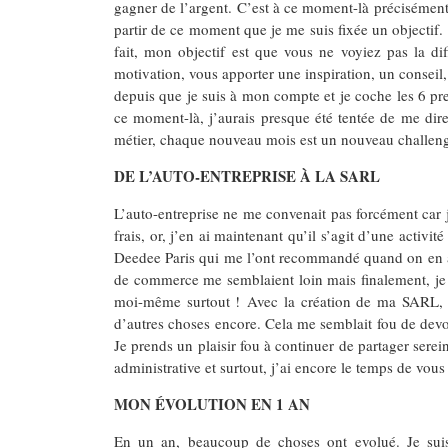
gagner de l’argent. C’est à ce moment-là précisément
partir de ce moment que je me suis fixée un objectif.
fait, mon objectif est que vous ne voyiez pas la d
motivation, vous apporter une inspiration, un consei
depuis que je suis à mon compte et je coche les 6 pre
ce moment-là, j’aurais presque été tentée de me dir
métier, chaque nouveau mois est un nouveau challenge
DE L’AUTO-ENTREPRISE À LA SARL
L’auto-entreprise ne me convenait pas forcément car j
frais, or, j’en ai maintenant qu’il s’agit d’une acti
Deedee Paris qui me l’ont recommandé quand on en a
de commerce me semblaient loin mais finalement, je m
moi-même surtout ! Avec la création de ma SARL, ce
d’autres choses encore. Cela me semblait fou de devoi
Je prends un plaisir fou à continuer de partager serei
administrative et surtout, j’ai encore le temps de vo
MON ÉVOLUTION EN 1 AN
En un an, beaucoup de choses ont evolué. Je sui