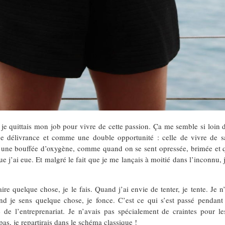
 quittais mon job pour vivre de cette passion. Ça me semble si loin déj
ne délivrance et comme une double opportunité : celle de vivre de sa
t une bouffée d’oxygène, comme quand on se sent opressée, brimée et 
ue j’ai eue. Et malgré le fait que je me lançais à moitié dans l’inconnu, j
e quelque chose, je le fais. Quand j’ai envie de tenter, je tente. Je n’
and je sens quelque chose, je fonce. C’est ce qui s’est passé pendan
ure de l’entreprenariat. Je n’avais pas spécialement de craintes pour 
pas, je repartirais dans le schéma classique !