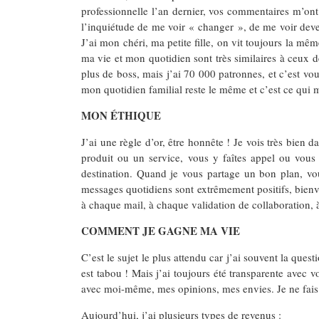
professionnelle l’an dernier, vos commentaires m’ont
l’inquiétude de me voir « changer », de me voir deven
J’ai mon chéri, ma petite fille, on vit toujours la mê
ma vie et mon quotidien sont très similaires à ceux 
plus de boss, mais j’ai 70 000 patronnes, et c’est vo
mon quotidien familial reste le même et c’est ce qui 
MON ÉTHIQUE
J’ai une règle d’or, être honnête ! Je vois très bie
produit ou un service, vous y faîtes appel ou vous
destination. Quand je vous partage un bon plan, vou
messages quotidiens sont extrêmement positifs, bienvei
à chaque mail, à chaque validation de collaboration, 
COMMENT JE GAGNE MA VIE
C’est le sujet le plus attendu car j’ai souvent la que
est tabou ! Mais j’ai toujours été transparente avec v
avec moi-même, mes opinions, mes envies. Je ne fais ri
Aujourd’hui, j’ai plusieurs types de revenus :