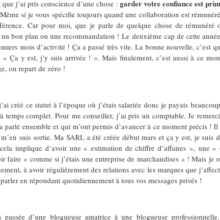
garder votre confiance est pri
 que j’ai pris conscience d’une chose :
 Même si je vous spécifie toujours quand une collaboration est rémunérée
ifférence. Car pour moi, que je parle de quelque chose de rémunéré o
l, un bon plan ou une recommandation ! Le deuxième cap de cette année 
miers mois d’activité ! Ça a passé très vite. La bonne nouvelle, c’est q
e « Ça y est, j’y suis arrivée ! ». Mais finalement, c’est aussi à ce 
, on repart de zéro !
’ai créé ce statut à l’époque où j’étais salariée donc je payais beauco
vité à temps complet. Pour me conseiller, j’ai pris un comptable. Je reme
 parlé ensemble et qui m’ont permis d’avancer à ce moment précis ! Il
’en suis sortie. Ma SARL a été créée début mars et ça y est, je suis 
la implique d’avoir une « estimation de chiffre d’affaires », une «
r faire « comme si j’étais une entreprise de marchandises » ! Mais je s
nement, à avoir régulièrement des relations avec les marques que j’affecti
us parler en répondant quotidiennement à tous vos messages privés !
s passée d’une blogueuse amatrice à une blogueuse professionnelle