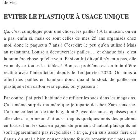
de vie.
EVITER LE PLASTIQUE À USAGE UNIQUE
Ça, c’est compliqué pour une chose, les pailles ! À la maison, on en
a pas, enfin si, mais ce sont celles de mes 25 ans organisés chez
moi, donc le paquet a 7 ans ! C’est dire le peu qu’on utilise ! Mais
au restaurant, Louise a découvert les pailles … et chaque fois, c’est
la première chose qu’elle veut. Et si on lui dit qu’il n’y en a pas, elle
va analyser toutes les tables ! Bon, ce problème est en train d’être
rectifié avec l’interdiction depuis le 1er janvier 2020. On nous a
offert des pailles en bambou donc quand le stock de pailles en
plastique et en carton sera épuisé, on y passera !
Par contre, j’ai pris l’habitude de refuser les sacs dans les magasins.
Ça a même surpris ma mère que je reparte de chez Zara sans sac.
J’ai une collection de tote bag, dont 2 avec des anses épaisses pour
aller chez le primeur. J’ai aussi depuis quelques mois des pochons
en tissus. Fini les sacs en papier du primeur, d’autant plus qu’ils ne
sont apparemment pas recyclables ! Et ça, j’en suis assez fière car
j’avais du mal à bien penser chaque fois de repartir avec mes sacs.