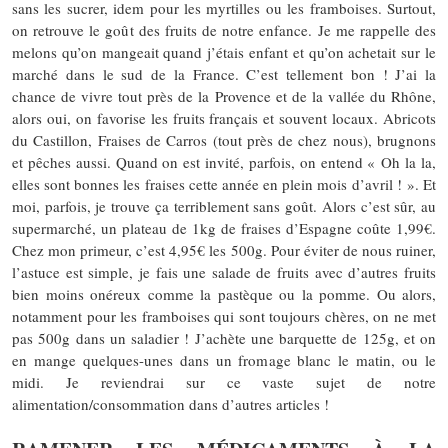
sans les sucrer, idem pour les myrtilles ou les framboises. Surtout,
on retrouve le goût des fruits de notre enfance. Je me rappelle des
melons qu’on mangeait quand j’étais enfant et qu’on achetait sur le
marché dans le sud de la France. C’est tellement bon ! J’ai la
chance de vivre tout près de la Provence et de la vallée du Rhône,
alors oui, on favorise les fruits français et souvent locaux. Abricots
du Castillon, Fraises de Carros (tout près de chez nous), brugnons
et pêches aussi. Quand on est invité, parfois, on entend « Oh la la,
elles sont bonnes les fraises cette année en plein mois d’avril ! ». Et
moi, parfois, je trouve ça terriblement sans goût. Alors c’est sûr, au
supermarché, un plateau de 1kg de fraises d’Espagne coûte 1,99€.
Chez mon primeur, c’est 4,95€ les 500g. Pour éviter de nous ruiner,
l’astuce est simple, je fais une salade de fruits avec d’autres fruits
bien moins onéreux comme la pastèque ou la pomme. Ou alors,
notamment pour les framboises qui sont toujours chères, on ne met
pas 500g dans un saladier ! J’achète une barquette de 125g, et on
en mange quelques-unes dans un fromage blanc le matin, ou le
midi. Je reviendrai sur ce vaste sujet de notre
alimentation/consommation dans d’autres articles !