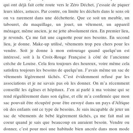
qui ont déjà fait cette route vers le Zéro Déchet, j’essaie de piquer
leurs idées, astuces. Par contre, on limite les déchets dans le sens où
on va rarement dans une déchetterie. Que ce soit un meuble, un
tabouret, du maquillage, un jouet, un vêtement, un appareil
ménager, même ancien, je ne jette absolument rien. En premier lieu,
je revends. Ça me fait une cagnotte pour nos besoins. En second
lieu, je donne. Make-up utilisé, vêtements trop peu chers pour les
vendre. Soit je donne à mon entourage quand quelqu’un est
intéressé, soit à la Croix-Rouge Française à côté de l’ancienne
crèche de Louise. Cela fera toujours des heureux, voire même cela
satisfera toujours les besoins de quelqu’un. J’avais même un sac de
vêtements légèrement tâchés. C’est évidemment refusé par les
associations et je ne savais pas où les donner. On m’a récemment
conseillé les églises et hôpitaux. J’en ai parlé à ma voisine qui se
rend régulièrement dans son église, et elle m’a confirmée que mon
sac pouvait être récupéré pour être envoyé dans un pays d’Afrique
où des enfants ont ce type de besoins. Je suis incapable de jeter un
sac de vêtements de bébé légèrement tâchés, ça me fait mal au
coeur quand je sais que beaucoup en auraient besoin. Vendre ou
donner, c’est pour moi une habitude bien ancrée dans mon mode