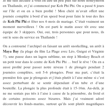
Je me suis décidée à vous en dire un peu plus sur notre honeymoon
en Thaïlande, et j’ai commencé par Koh Phi Phi. On a passé 6 jours
sur l’île et on en a bien profité ! Mon chéri m’avait offert une
journée complète à bord d’un speed boat pour faire le tour des îles
Koh Phi Phi
de
et fêter nos 6 mois de mariage. C’était vraiment un
moment merveilleux ! On est parti le matin assez tôt avec une
équipe de 3 skippers. Oui, oui, trois personnes que pour nous, ils
ont le sens du service en Thaïlande !
On a contourné l’archipel en faisant un arrêt snorkelling, un arrêt à
Maya Bay
(la plage du film La Plage avec Léo, Guigui et Virginie
!!), une pause dans un lagon sublime, un stop à Monkey Beach et
un petit tour dans le centre de Koh Phi Phi … bref le rêve ! On en a
aussi profité pour passer notre niveau 1 de plongée pendant 2
journées complètes, soit 5-6 plongées. Pour ma part, c’était la
première fois que je plongeais et j’étais plutôt à l’aise même si c’est
assez perturbant de se sentir dépendant d’un tube et d’une
bouteille. La plongée la plus profonde était à 15-16m. Au-delà, je
ne me sentais pas très à l’aise à cause de la pénombre, du froid et
de certains poissons assez bizarres. Mais j’ai vraiment adoré
découvrir les fonds-marins, surtout qu’ils sont plutôt magnifiques