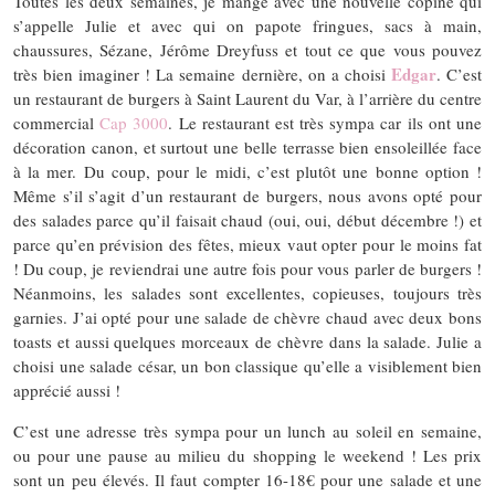
Toutes les deux semaines, je mange avec une nouvelle copine qui
s’appelle Julie et avec qui on papote fringues, sacs à main,
chaussures, Sézane, Jérôme Dreyfuss et tout ce que vous pouvez
Edgar
très bien imaginer ! La semaine dernière, on a choisi
. C’est
un restaurant de burgers à Saint Laurent du Var, à l’arrière du centre
commercial
Cap 3000
. Le restaurant est très sympa car ils ont une
décoration canon, et surtout une belle terrasse bien ensoleillée face
à la mer. Du coup, pour le midi, c’est plutôt une bonne option !
Même s’il s’agit d’un restaurant de burgers, nous avons opté pour
des salades parce qu’il faisait chaud (oui, oui, début décembre !) et
parce qu’en prévision des fêtes, mieux vaut opter pour le moins fat
! Du coup, je reviendrai une autre fois pour vous parler de burgers !
Néanmoins, les salades sont excellentes, copieuses, toujours très
garnies. J’ai opté pour une salade de chèvre chaud avec deux bons
toasts et aussi quelques morceaux de chèvre dans la salade. Julie a
choisi une salade césar, un bon classique qu’elle a visiblement bien
apprécié aussi !
C’est une adresse très sympa pour un lunch au soleil en semaine,
ou pour une pause au milieu du shopping le weekend ! Les prix
sont un peu élevés. Il faut compter 16-18€ pour une salade et une