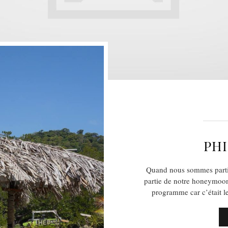
PHI
Quand nous sommes partis 
partie de notre honeymoon
programme car c’était le