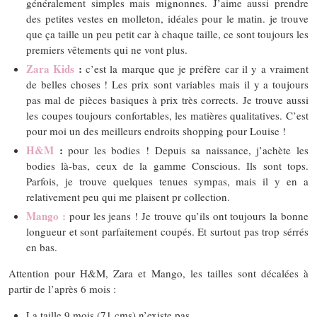
généralement simples mais mignonnes. J’aime aussi prendre
des petites vestes en molleton, idéales pour le matin. je trouve
que ça taille un peu petit car à chaque taille, ce sont toujours les
premiers vêtements qui ne vont plus.
Zara Kids
:
c’est la marque que je préfère car il y a vraiment
de belles choses ! Les prix sont variables mais il y a toujours
pas mal de pièces basiques à prix très corrects. Je trouve aussi
les coupes toujours confortables, les matières qualitatives. C’est
pour moi un des meilleurs endroits shopping pour Louise !
H&M
:
pour les bodies ! Depuis sa naissance, j’achète les
bodies là-bas, ceux de la gamme Conscious. Ils sont tops.
Parfois, je trouve quelques tenues sympas, mais il y en a
relativement peu qui me plaisent pr collection.
Mango :
pour les jeans ! Je trouve qu’ils ont toujours la bonne
longueur et sont parfaitement coupés. Et surtout pas trop sérrés
en bas.
Attention pour H&M, Zara et Mango, les tailles sont décalées à
partir de l’après 6 mois :
La taille 9 mois (71 cms) n’existe pas.