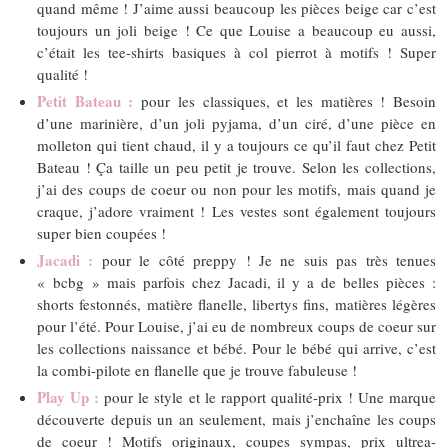
quand même ! J’aime aussi beaucoup les pièces beige car c’est
toujours un joli beige ! Ce que Louise a beaucoup eu aussi,
c’était les tee-shirts basiques à col pierrot à motifs ! Super
qualité !
Petit Bateau :
pour les classiques, et les matières ! Besoin
d’une marinière, d’un joli pyjama, d’un ciré, d’une pièce en
molleton qui tient chaud, il y a toujours ce qu’il faut chez Petit
Bateau ! Ça taille un peu petit je trouve. Selon les collections,
j’ai des coups de coeur ou non pour les motifs, mais quand je
craque, j’adore vraiment ! Les vestes sont également toujours
super bien coupées !
Jacadi :
pour le côté preppy ! Je ne suis pas très tenues
« bcbg » mais parfois chez Jacadi, il y a de belles pièces :
shorts festonnés, matière flanelle, libertys fins, matières légères
pour l’été. Pour Louise, j’ai eu de nombreux coups de coeur sur
les collections naissance et bébé. Pour le bébé qui arrive, c’est
la combi-pilote en flanelle que je trouve fabuleuse !
Play Up :
pour le style et le rapport qualité-prix ! Une marque
découverte depuis un an seulement, mais j’enchaîne les coups
de coeur ! Motifs originaux, coupes sympas, prix ultrea-