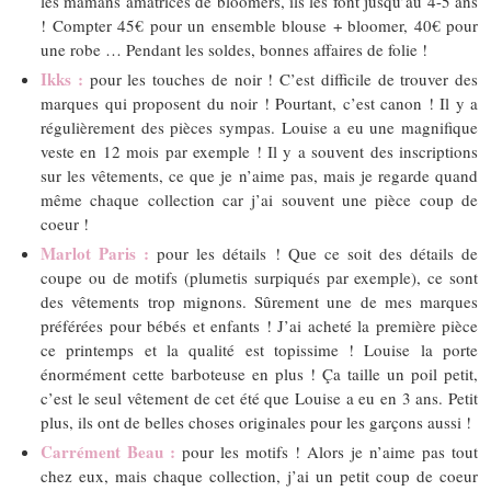
les mamans amatrices de bloomers, ils les font jusqu’au 4-5 ans
! Compter 45€ pour un ensemble blouse + bloomer, 40€ pour
une robe … Pendant les soldes, bonnes affaires de folie !
Ikks :
pour les touches de noir ! C’est difficile de trouver des
marques qui proposent du noir ! Pourtant, c’est canon ! Il y a
régulièrement des pièces sympas. Louise a eu une magnifique
veste en 12 mois par exemple ! Il y a souvent des inscriptions
sur les vêtements, ce que je n’aime pas, mais je regarde quand
même chaque collection car j’ai souvent une pièce coup de
coeur !
Marlot Paris :
pour les détails ! Que ce soit des détails de
coupe ou de motifs (plumetis surpiqués par exemple), ce sont
des vêtements trop mignons. Sûrement une de mes marques
préférées pour bébés et enfants ! J’ai acheté la première pièce
ce printemps et la qualité est topissime ! Louise la porte
énormément cette barboteuse en plus ! Ça taille un poil petit,
c’est le seul vêtement de cet été que Louise a eu en 3 ans. Petit
plus, ils ont de belles choses originales pour les garçons aussi !
Carrément Beau :
pour les motifs ! Alors je n’aime pas tout
chez eux, mais chaque collection, j’ai un petit coup de coeur