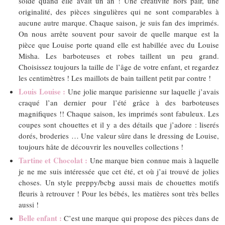
solde quand elle avait un an ! Une créativité hors pair, une
originalité, des pièces singulières qui ne sont comparables à
aucune autre marque. Chaque saison, je suis fan des imprimés.
On nous arrête souvent pour savoir de quelle marque est la
pièce que Louise porte quand elle est habillée avec du Louise
Misha. Les barboteuses et robes taillent un peu grand.
Choisissez toujours la taille de l’âge de votre enfant, et regardez
les centimètres ! Les maillots de bain taillent petit par contre !
Louis Louise :
Une jolie marque parisienne sur laquelle j’avais
craqué l’an dernier pour l’été grâce à des barboteuses
magnifiques !! Chaque saison, les imprimés sont fabuleux. Les
coupes sont chouettes et il y a des détails que j’adore : liserés
dorés, broderies … Une valeur sûre dans le dressing de Louise,
toujours hâte de découvrir les nouvelles collections !
Tartine et Chocolat :
Une marque bien connue mais à laquelle
je ne me suis intéressée que cet été, et où j’ai trouvé de jolies
choses. Un style preppy/bcbg aussi mais de chouettes motifs
fleuris à retrouver ! Pour les bébés, les matières sont très belles
aussi !
Belle enfant :
C’est une marque qui propose des pièces dans de