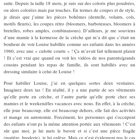
suite. Depuis la taille 18 mois, je suis sur des coloris plus poudrées,
ou alors colorées mais par touches. En termes de coupes et de style,
je dirais que j’aime les pièces bohêmes (dentelle, volants, cols,
motifs fleuris), les coupes rétro (bloomers, barboteuses, bloomers à
bretelles, robes amples, combinaisons). D’ailleurs, je me souviens
d’une mamie à la kermesse de la crèche qui m’a dit que c’était un
bonheur de voir Louise habillée comme ses enfants dans les années
1960, avec une « culotte courte » ! Ça m’avait fait tellement plaisir
! Et c’est vrai que quand on voit les vidéos de nos parents/grands
cousins pendant les repas de famille, ils sont habillés avec un
dressing similaire à celui de Louise !
Pour habiller Louise, j’ai en quelques sortes deux vestiaires.
Imaginez deux tas ! En réalité, il y a une partie de ses vêtements
qu’elle porte en crèche, et l’autre partie qu’elle porte chez ses
mamies et le weekend/les vacances avec nous. En effet, à la crèche,
elle joue beaucoup, elle est beaucoup dehors, elle fait des activités
et mange en autonomie. Forcément, les personnes qui s’occupent
des enfants n’ont ps la même attention portée aux vêtements ! C’est
sûr que moi, je lui mets le bavoir et si c’est une pièce fragile
(matière, broderie), je lui enlève. Mais ce n’est évidement pas le cas