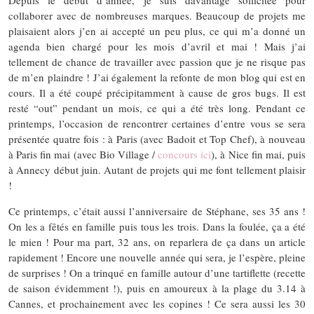
collaborer avec de nombreuses marques. Beaucoup de projets me
plaisaient alors j’en ai accepté un peu plus, ce qui m’a donné un
agenda bien chargé pour les mois d’avril et mai ! Mais j’ai
tellement de chance de travailler avec passion que je ne risque pas
de m’en plaindre ! J’ai également la refonte de mon blog qui est en
cours. Il a été coupé précipitamment à cause de gros bugs. Il est
resté “out” pendant un mois, ce qui a été très long. Pendant ce
printemps, l’occasion de rencontrer certaines d’entre vous se sera
présentée quatre fois : à Paris (avec Badoit et Top Chef), à nouveau
à Paris fin mai (avec Bio Village /
concours ici
), à Nice fin mai, puis
à Annecy début juin. Autant de projets qui me font tellement plaisir
!
Ce printemps, c’était aussi l’anniversaire de Stéphane, ses 35 ans !
On les a fêtés en famille puis tous les trois. Dans la foulée, ça a été
le mien ! Pour ma part, 32 ans, on reparlera de ça dans un article
rapidement ! Encore une nouvelle année qui sera, je l’espère, pleine
de surprises ! On a trinqué en famille autour d’une tartiflette (recette
de saison évidemment !), puis en amoureux à la plage du 3.14 à
Cannes, et prochainement avec les copines ! Ce sera aussi les 30