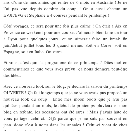
ans d’une de mes amies qui rentre de 6 mois en Australie ! Je ne
l’ai pas vue depuis octobre du coup ! On a aussi chacun un
EVJF/EVG et Stéphane a 4 courses pendant le printemps !
Côté voyages, ce sera pour une fois plus calme ! On était à Aix en
Provence ce weekend pour une course. J’aimerais bien faire un tour
à Lyon pour quelques jours, et on aimerait faire un break fin
juin/début juillet tous les 3 quand même. Soit en Corse, soit en
Espagne, soit en Italie. On verra.
Et vous, c’est quoi le programme de ce printemps ? Dîtes-moi en
commentaires ce que vous avez prévu, ça nous donnera peut-être
des idées.
Avec ce nouveau look sur le blog, je déclare la saison du printemps
OUVERTE ! Ça fait longtemps que je ne vous avais pas proposé un
nouveau look du coup ! Entre mes moon boots que je n’ai pas
quittées pendant un mois, le début de printemps pluvieux et mon
blog en refonte, les occasions ont été rares ! Mais j’avais hâte de
vous partager celui-ci. Déjà parce que je ne suis pas souvent en
jean, donc c’est à noter dans les annales ! Celui-ci vient de chez
Promod, je l’ai depuis l’an dernier et je l’aime beaucoup, sa coupe