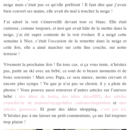
neige mais c’était pas ce qu’elle préférait ! Il faut dire que j’avais
bien couvert ses mains, elle avait du mal à toucher la neige !
J’ai adoré la voir s’émerveillé devant tout ce blanc. Elle était
curieuse, comme toujours, et moi qui avait hâte de la mettre dans la
neige, j’ai été super contente de la voir évoluer. Il a neigé cette
semaine à Nice, c’était l’occasion de la remettre dans la neige et
cette fois, elle a aimé marcher sur cette fine couche, sur notre
terrasse !
Vivement la prochaine fois ! En tous cas, si ça vous tente, n’hésitez
pas, partir au ski avec un bébé, ce sont de si beaux moments et de
bons souvenirs ! Mais avec Papa, ce sera mieux, moins crevant et
encore plus sympa ! Vu que je n’ai pas su choisir, il y a plein de
photos ! Vous pouvez aussi retrouver d’autres articles sur l’univers
bébé :
des idées de looks
,
des idées déco/DIY
,
des articles
conseils/vie de maman/voyage/idées cadeaux/inspiration
et
mes
articles grossesse
. Et pour des idées shopping,
c’est par ici
.
N’hésitez pas à me laisser un petit commentaire, ça me fait toujours
trop plaisir !