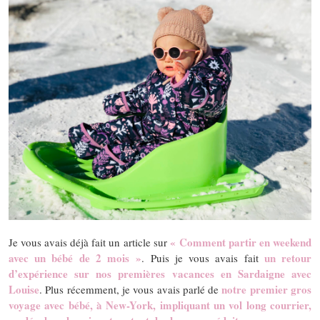
« Comment partir en weekend
Je vous avais déjà fait un article sur
avec un bébé de 2 mois »
un retour
. Puis je vous avais fait
d’expérience sur nos premières vacances en Sardaigne avec
Louise
notre premier gros
. Plus récemment, je vous avais parlé de
voyage avec bébé, à New-York, impliquant un vol long courrier,