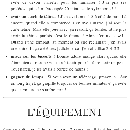
évite de devoir s’arrêter pour les ramasser ! J’ai pris ses
préférés, quite à m’être tapée 20 minutes de xylophone !!!
avoir un stock de tétines
! J’en avais mis 4-5 à côté de moi. Là
encore, quand elle a commencé à en avoir marre, j’ai sorti la
carte tétine. Mais elle joue avec, ça ressort, ça tombe. Et ne plus
avoir la tétine, parfois c’est le drame ! Alors j’en avais 4/5 !
Quand l’une tombait, au moment où elle réclamait, j’en avais
une autre. Et ça a été très judicieux car j’en ai utilisé 3-4 !!!!
miser sur les biscuits
! Louise adore mangé alors quand elle
s’impatiente, rien ne vaut un biscuit pour la faire tenir un peu !
Tout pareil, je les avais à portée de mains !
gagner du temps
! Si vous avez un télépéage, prenez-le ! Sur
un long trajet, ça grapille toujours de bonnes minutes et ça évite
que la voiture ne s’arrête trop !
L’ÉQUIPEMENT
Que ce soit pour 2 jours ou pour 2 semaines, il faut les mêmes