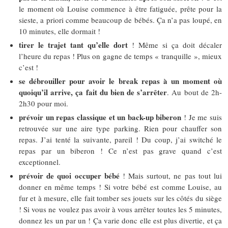
le moment où Louise commence à être fatiguée, prête pour la
sieste, a priori comme beaucoup de bébés. Ça n’a pas loupé, en
10 minutes, elle dormait !
tirer le trajet tant qu’elle dort
! Même si ça doit décaler
l’heure du repas ! Plus on gagne de temps « tranquille », mieux
c’est !
se débrouiller pour avoir le break repas à un moment où
quoiqu’il arrive, ça fait du bien de s’arrêter
. Au bout de 2h-
2h30 pour moi.
prévoir un repas classique et un back-up biberon
! Je me suis
retrouvée sur une aire type parking. Rien pour chauffer son
repas. J’ai tenté la suivante, pareil ! Du coup, j’ai switché le
repas par un biberon ! Ce n’est pas grave quand c’est
exceptionnel.
prévoir de quoi occuper bébé
! Mais surtout, ne pas tout lui
donner en même temps ! Si votre bébé est comme Louise, au
fur et à mesure, elle fait tomber ses jouets sur les côtés du siège
! Si vous ne voulez pas avoir à vous arrêter toutes les 5 minutes,
donnez les un par un ! Ça varie donc elle est plus divertie, et ça