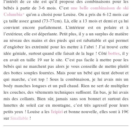
l’intérêt de ce site est qu’il propose des combinaisons pour les
une belle combinaison de ski
bébés à partir de 3-6 mois. C’est
Columbia
*
qu’on a choisi pour Louise. On a pris du 6-12 mois car
ça taille assez grand (73-77cm). Là, elle a 13 mois et demi et ça lui
convient encore parfaitement. L’intérieur est en polaire et à
l’extérieur, elle est déperlante. Petit plus, il y a un surplus de matière
au niveau des mains et des pieds qui est rabattable et qui permet
d’englober les extrémité pour les mettre à l’abri ! J’ai trouvé cette
bottes
idée géniale, surtout quand elle faisait de la luge ! Côté
, il y
en avait en taille 19 sur le site. C’est pas facile à mettre pour les
bébés qui ne marchent pas alors je vous conseille de mettre plutôt
des bottes souples fourrées. Mais pour un bébé qui tient debout et
qui marche, c’est top ! Sous la combinaison, je lui avais mis un
body manches longues et un pull chaud. Rien ne sert de multiplier
les couches, des vêtements techniques suffisent. En bas, je lui avais
mis des collants. Bien sûr, jamais sans son bonnet et surtout des
lunettes de soleil car en montagne, c’est très agressif pour leurs
Izipizi
petits yeux ! Louise a les
et bonne nouvelle, elles sont à 19€
sur
Smallable
!