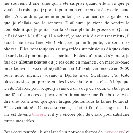
me souviens d’une amie qui a été surprise quand elle a vu que je
vendais la robe que je portais pour mon enterrement de vie de jeune
fille ! A vrai dire, ça ne m’importait pas vraiment de la garder vu
que je n’allais pas la reporter. D’ailleurs, je viens de vendre le
combishort que je portais sur la séance photo de grossesse. Quand
je l’ai donné à la fille qui l’a acheté, je me suis dit que tant mieux, il
aurait une deuxième vie ! Moi, ce qui m’importe, ce sont mes
photos ! Elles sont toujours sauvegardées sur plusieurs disques durs
et sur Icloud pour ne pas les perdre ! Et dès qu’un sujet s’y prête, je
albums photos
fais des
ou je les édite en magnets, en marque-page
pour les avoir avec moi régulièrement ! J’avais commencé en 2009
pour notre premier voyage à Djerba avec Stéphane. J’ai testé
plusieurs sites qui proposent des livres photos mais c’est à l’époque
le site Polabox pour lequel j’avais eu un coup de coeur. C’était pour
une fête des mères et j’avais offert à ma mère une Polabox, c’est à
dire une boîte avec quelques tirages photos sous la forme Polaroïd.
Elle avait adoré ! L’année suivante, je lui ai fait des magnats ! Le
Cheerz
site est devenu
et il y a encore plus de choix pour satisfaire
toutes mes idées !
livre carré
Pour cette rentrée, ils ont lancé un nouveau format de
et