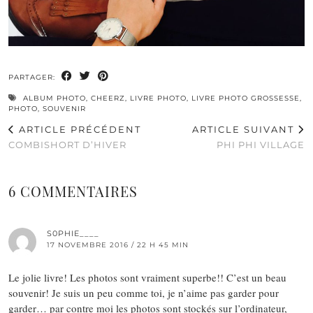
PARTAGER:
ALBUM PHOTO
,
CHEERZ
,
LIVRE PHOTO
,
LIVRE PHOTO GROSSESSE
,
PHOTO
,
SOUVENIR
ARTICLE PRÉCÉDENT
ARTICLE SUIVANT
COMBISHORT D’HIVER
PHI PHI VILLAGE
6 COMMENTAIRES
S0PHIE____
17 NOVEMBRE 2016 / 22 H 45 MIN
Le jolie livre! Les photos sont vraiment superbe!! C’est un beau
souvenir! Je suis un peu comme toi, je n’aime pas garder pour
garder… par contre moi les photos sont stockés sur l’ordinateur,