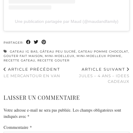
Une publication partagée par Maud (@maudandfamily)
PARTAGER:
GATEAU IG BAS
,
GÂTEAU PEU SUCRÉ
,
GATEAU POMME CHOCOLAT
,
GOUTER FAIT MAISON
,
MINI-MOELLEUX
,
MINI-MOELLEUX POMME
,
RECETTE GATEAU
,
RECETTE GOUTER
ARTICLE PRÉCÉDENT
ARTICLE SUIVANT
LE MERCANTOUR EN VAN
JULES – 4 ANS – IDEES
CADEAUX
LAISSER UN COMMENTAIRE
Votre adresse e-mail ne sera pas publiée.
Les champs obligatoires sont
indiqués avec
*
Commentaire
*