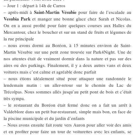
– Jour 1 : départ à 14h de Carros
Saint-Martin Vésubie
– après-midi à
pour faire de l’escalade au
Vesubia Park
et manger une bonne glace chez Sarah et Nicolas.
On en a aussi profité pour faire quelques courses aux Halles du
Mercantour, chez le boucher et sur un stand de fruits et légumes de
la rue principale
– nous avons dormi au Boréon, à 15 minutes environ de Saint-
Martin Vésubie sur une petit zone trouvée sur Park4Night. Une de
nos attentes était de vraiment dormir dans la nature et pas sur des
aires ou des parkings. Finalement, il y a deux autres vans et deux
voitures mais c’est calme et agréable donc parfait
– nous étions idéalement situé pour attaquer une randonnée le
lendemain matin : un aller-retour sur le chemin du Lac de
Trécolpas. Nous sommes allés jusqu’au petit pont de bois et c’était
très sympa.
– le restaurant du Boréon était fermé donc on a fait un arrêt à
Valdeblore dans un petit bar-restaurant, simple mais bon, en face de
la piscine municipale et du jardin d’enfants
– Nous avons ensuite fait route vers Auron pour aller voir des amis
et en profiter pour faire un tour de voiturettes avec les enfants, se