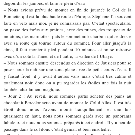
dégourdir les jambes, et faire le plein d’eau
– Nous avions prévu de monter en fin de journée le Col de la
Bonnette qui est la plus haute route d’Europe. Stéphane l’a souvent
faite en vélo mais moi, je ne connaissais pas. C’était spectaculaire,
on passe des forêts aux prairies, avec des ruines, des troupeaux de
moutons, des marmottes, puis le sommet noir charbon qui se dresse
avec sa route qui tourne autour du sommet. Pour aller jusqu’à la
cime, il faut monter à pied pendant 10 minutes et on se retrouve
avec d’un côté la Tinée, et de l’autre, la vallée de l’Ubaye.
– Nous sommes ensuite descendus en direction de Jausiers pour se
poser pour la nuit sur une zone plane avec de petits cours d’eau. Il
y faisait froid, il y avait d’autres vans mais c’était très calme et
totalement noir, donc on a pu regarder les étoiles une fois la nuit
tombée, absolument magique.
– Jour 2 : Au réveil, nous sommes partis acheter des pains au
chocolat à Bercelonnette avant de monter le Col d’Allos. Il est très
étroit donc nous l’avons monté tranquillement, et une fois
quasiment en haut, nous nous sommes garés avec un panorama
fabuleux et nous nous sommes préparés à cet endroit. Il y a peu de
passage dans le col donc c’était génial, et bien ensoleillé.