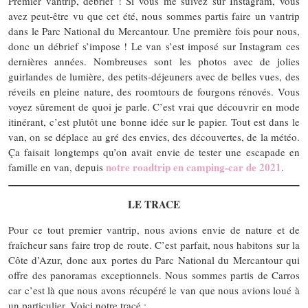
Premier vantrip, débrief ! Si vous me suivez sur Instagram, vous
avez peut-être vu que cet été, nous sommes partis faire un vantrip
dans le Parc National du Mercantour. Une première fois pour nous,
donc un débrief s’impose ! Le van s’est imposé sur Instagram ces
dernières années. Nombreuses sont les photos avec de jolies
guirlandes de lumière, des petits-déjeuners avec de belles vues, des
réveils en pleine nature, des roomtours de fourgons rénovés. Vous
voyez sûrement de quoi je parle. C’est vrai que découvrir en mode
itinérant, c’est plutôt une bonne idée sur le papier. Tout est dans le
van, on se déplace au gré des envies, des découvertes, de la météo.
Ça faisait longtemps qu’on avait envie de tester une escapade en
notre roadtrip en camping-car de 2021
famille en van, depuis
.
LE TRACE
Pour ce tout premier vantrip, nous avions envie de nature et de
fraîcheur sans faire trop de route. C’est parfait, nous habitons sur la
Côte d’Azur, donc aux portes du Parc National du Mercantour qui
offre des panoramas exceptionnels. Nous sommes partis de Carros
car c’est là que nous avons récupéré le van que nous avions loué à
un particulier. Voici notre tracé :