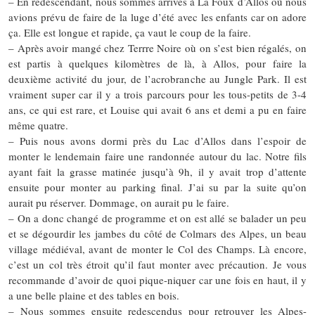
– En redescendant, nous sommes arrivés à La Foux d’Allos où nous
avions prévu de faire de la luge d’été avec les enfants car on adore
ça. Elle est longue et rapide, ça vaut le coup de la faire.
– Après avoir mangé chez Terrre Noire où on s’est bien régalés, on
est partis à quelques kilomètres de là, à Allos, pour faire la
deuxième activité du jour, de l’acrobranche au Jungle Park. Il est
vraiment super car il y a trois parcours pour les tous-petits de 3-4
ans, ce qui est rare, et Louise qui avait 6 ans et demi a pu en faire
même quatre.
– Puis nous avons dormi près du Lac d’Allos dans l’espoir de
monter le lendemain faire une randonnée autour du lac. Notre fils
ayant fait la grasse matinée jusqu’à 9h, il y avait trop d’attente
ensuite pour monter au parking final. J’ai su par la suite qu’on
aurait pu réserver. Dommage, on aurait pu le faire.
– On a donc changé de programme et on est allé se balader un peu
et se dégourdir les jambes du côté de Colmars des Alpes, un beau
village médiéval, avant de monter le Col des Champs. Là encore,
c’est un col très étroit qu’il faut monter avec précaution. Je vous
recommande d’avoir de quoi pique-niquer car une fois en haut, il y
a une belle plaine et des tables en bois.
– Nous sommes ensuite redescendus pour retrouver les Alpes-