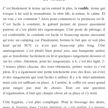
vanlife
C’est finalement le terme qu’on entend le plus, la
, terme qui
évoque à lui seul le nomadisme, la slow life, la nature, le calme. Et
en vrai, c’est comment ? Alors pour commencer, la promesse est là.
C’est facile à conduire, le gabarit permet de passer quasiment
partout, et c’est plutôt très ergonomique. Côté poste de pilotage, il
est confortable, la conduite est facile et beaucoup moins stressante
qu’avec un camping car. Finalement, hormis le fait que ce soit plus
haut qu’un SUV, ce n’est pas beaucoup plus long. Côté
aménagement, c’est plutôt bien pensé avec une banquette arrière
qui se transforme facilement en lit et quelques rangement dessous et
sur les côtés. Attention, pour les rangements, à 4, c’est très light. 2-
3 tenues pliées chacun, des sous-vêtements, petites vestes et c’est
plein. Il y a également une petite kitchenette avec des feux, un évier
et des rangements qui sont faciles à utiliser. Il y a le strict minimum
mais cela est suffisant en place. A l’arrière, le coffre est assez grand
pour ranger pas mal de choses. Tout est une question
d’organisation, il faut que chaque chose ait sa place et s’y tenir.
Côté hygiène, c’est plus compliqué. Pour le brossage des dents,
nous le faisions dans l’évier intérieur et c’est parfait. La réserve