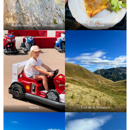
Randonnée Lac de Trécolpas
Valdeblore
Auron
Col de la bonnette