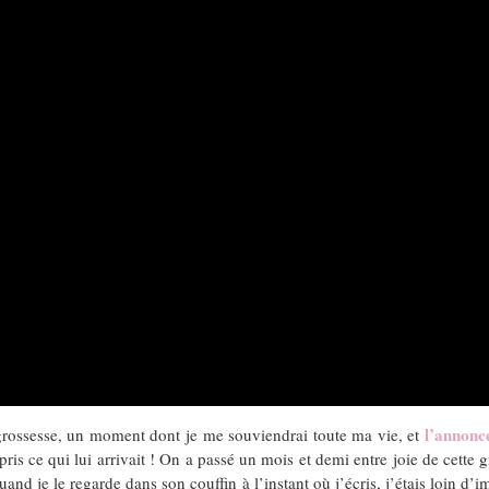
l’annonc
a grossesse, un moment dont je me souviendrai toute ma vie, et
s ce qui lui arrivait ! On a passé un mois et demi entre joie de cette gr
Quand je le regarde dans son couffin à l’instant où j’écris, j’étais loin d