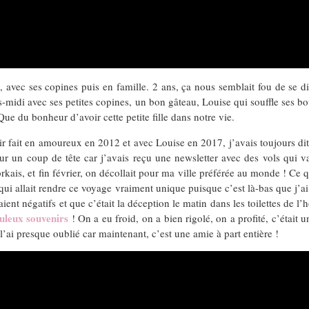
 avec ses copines puis en famille. 2 ans, ça nous semblait fou de se dire
ès-midi avec ses petites copines, un bon gâteau, Louise qui souffle ses 
Que du bonheur d’avoir cette petite fille dans notre vie.
r fait en amoureux en 2012 et avec Louise en 2017, j’avais toujours dit 
un coup de tête car j’avais reçu une newsletter avec des vols qui val
ais, et fin février, on décollait pour ma ville préférée au monde ! Ce q
 qui allait rendre ce voyage vraiment unique puisque c’est là-bas que j’a
aient négatifs et que c’était la déception le matin dans les toilettes de l’h
buleux souvenirs
! On a eu froid, on a bien rigolé, on a profité, c’étai
l’ai presque oublié car maintenant, c’est une amie à part entière !