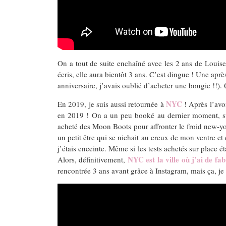
On a tout de suite enchaîné avec les 2 ans de Louise,
écris, elle aura bientôt 3 ans. C’est dingue ! Une apr
anniversaire, j’avais oublié d’acheter une bougie !!). 
NYC
En 2019, je suis aussi retournée à
! Après l’avoi
en 2019 ! On a un peu booké au dernier moment, sur 
acheté des Moon Boots pour affronter le froid new-york
un petit être qui se nichait au creux de mon ventre et
j’étais enceinte. Même si les tests achetés sur place ét
NYC est la ville où j’ai de fa
Alors, définitivement,
rencontrée 3 ans avant grâce à Instagram, mais ça, je 