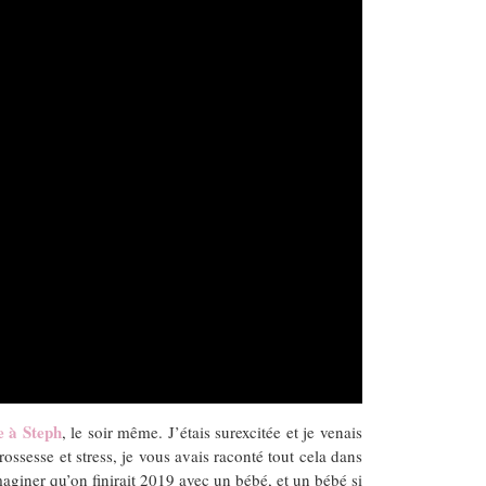
e à Steph
, le soir même. J’étais surexcitée et je venais
ossesse et stress, je vous avais raconté tout cela dans
’imaginer qu’on finirait 2019 avec un bébé, et un bébé si