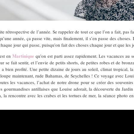
 rétrospective de l’année. Se rappeler de tout ce que l’on a fait, pas fai
 qu’une année, ça passe vite, mais finalement, il s’en passe des choses.
haque jour qui passe, puisqu’on fait des choses chaque jour et que les j
Martinique
est en
qu’on est parti assez rapidement. Les vacances au sol
ur se fait sentir, et l’envie de petits shorts, de petites robes et de bro
 bien profité. Une petite dizaine de jours au soleil, climat tropical, 
eloupe maintenant, rude Bahamas, de Seychelles ! Ce voyage avec Louis
outes les vacances, l’achat de notre drone pour se créer des souvenirs 
les gourmandises antillaises que Louise adorait, la découverte du Jardin 
, la rencontre avec les crabes et les tortues de mer, la séance photo 