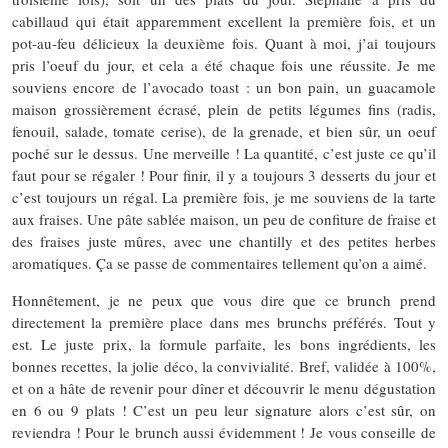
cabillaud qui était apparemment excellent la première fois, et un
pot-au-feu délicieux la deuxième fois. Quant à moi, j’ai toujours
pris l’oeuf du jour, et cela a été chaque fois une réussite. Je me
souviens encore de l’avocado toast : un bon pain, un guacamole
maison grossièrement écrasé, plein de petits légumes fins (radis,
fenouil, salade, tomate cerise), de la grenade, et bien sûr, un oeuf
poché sur le dessus. Une merveille ! La quantité, c’est juste ce qu’il
faut pour se régaler ! Pour finir, il y a toujours 3 desserts du jour et
c’est toujours un régal. La première fois, je me souviens de la tarte
aux fraises. Une pâte sablée maison, un peu de confiture de fraise et
des fraises juste mûres, avec une chantilly et des petites herbes
aromatiques. Ça se passe de commentaires tellement qu’on a aimé.
Honnêtement, je ne peux que vous dire que ce brunch prend
directement la première place dans mes brunchs préférés. Tout y
est. Le juste prix, la formule parfaite, les bons ingrédients, les
bonnes recettes, la jolie déco, la convivialité. Bref, validée à 100%,
et on a hâte de revenir pour dîner et découvrir le menu dégustation
en 6 ou 9 plats ! C’est un peu leur signature alors c’est sûr, on
reviendra ! Pour le brunch aussi évidemment ! Je vous conseille de