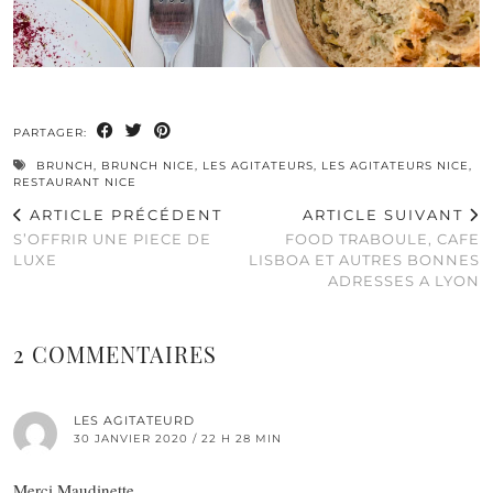
PARTAGER:
BRUNCH
,
BRUNCH NICE
,
LES AGITATEURS
,
LES AGITATEURS NICE
,
RESTAURANT NICE
ARTICLE PRÉCÉDENT
ARTICLE SUIVANT
S’OFFRIR UNE PIECE DE
FOOD TRABOULE, CAFE
LUXE
LISBOA ET AUTRES BONNES
ADRESSES A LYON
2 COMMENTAIRES
LES AGITATEURD
30 JANVIER 2020 / 22 H 28 MIN
Merci Maudinette