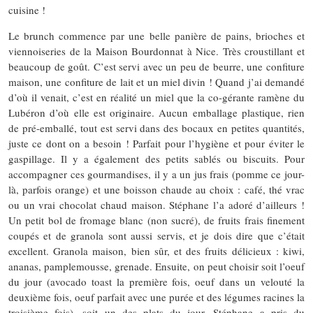
cuisine !
Le brunch commence par une belle panière de pains, brioches et
viennoiseries de la Maison Bourdonnat à Nice. Très croustillant et
beaucoup de goût. C’est servi avec un peu de beurre, une confiture
maison, une confiture de lait et un miel divin ! Quand j’ai demandé
d’où il venait, c’est en réalité un miel que la co-gérante ramène du
Lubéron d’où elle est originaire. Aucun emballage plastique, rien
de pré-emballé, tout est servi dans des bocaux en petites quantités,
juste ce dont on a besoin ! Parfait pour l’hygiène et pour éviter le
gaspillage. Il y a également des petits sablés ou biscuits. Pour
accompagner ces gourmandises, il y a un jus frais (pomme ce jour-
là, parfois orange) et une boisson chaude au choix : café, thé vrac
ou un vrai chocolat chaud maison. Stéphane l’a adoré d’ailleurs !
Un petit bol de fromage blanc (non sucré), de fruits frais finement
coupés et de granola sont aussi servis, et je dois dire que c’était
excellent. Granola maison, bien sûr, et des fruits délicieux : kiwi,
ananas, pamplemousse, grenade. Ensuite, on peut choisir soit l’oeuf
du jour (avocado toast la première fois, oeuf dans un velouté la
deuxième fois, oeuf parfait avec une purée et des légumes racines la
troisième fois), soit un des plats du jour. Stéphane a pris du