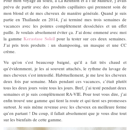
Pour mon voyage au soleil, à La Réunion et à l’île Maurice, j’avais
prévu de partir avec des produits capillaires qui prennent soin de
mon blond et de mes cheveux de manière générale. Quand je suis
partie en Thaïlande en 2014, j’ai terminé mes trois semaines de
vacances avec les pointes complètement desséchées et un effet
paille. Je voulais absolument éviter ça. J’ai donc emmené avec moi
Kerastase Soleil
la gamme
pour la tester sur ces deux semaines.
J’ai pris trois produits : un shampooing, un masque et une CC
crème.
Vu qu’on s’est beaucoup baigné, qu’il a fait très chaud et
qu’évidemment, je les ai souvent attachés, le rythme du lavage de
mes cheveux s’est intensifié. Habituellement, je me lave les cheveux
deux fois par semaine. Mais pendant ces vacances, c’était plutôt
tous les deux jours voire tous les jours. Bref, j’ai testé pendant deux
semaines et je suis complètement RA-VIE. Pour tout vous dire, j’ai
enfin trouvé une gamme qui tient la route et qui tient ses promesses
surtout. Je suis même revenue avec les cheveux en meilleure forme
qu’en partant ! Du coup, il fallait absolument que je vous dise tout
sur les bienfaits de cette gamme.