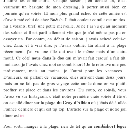
J’adore les combishorts. Chaque saison, j’en achète un, c’est
vraiment un basique de mon dressing, à porter aussi bien en
journée qu’en soirée. Et mon plus grand échec de cette année est
d’avoir raté celui de chez Ba&sh. Il était couleur corail avec un dos-
nu à volants, bref, une petite merveille. Je ne l’ai vu qu’au moment
des soldes et il est parti tellement vite que je n’ai même pas pu en
essayer un. Par contre, en début de saison, j’avais acheté celui-ci
chez Zara, et à vrai dire, je l’avais oublié. En allant à la plage
récemment, j’ai vu une fille qui avait le même mais d’un autre
noué dans le dos
motif. Ce côté
qui m’avait fait craqué a fait tilt,
moi aussi je l’avais chez moi ce combishort ! Je le retrouve une peu
tardivement, mais au moins, je l’aurai pour les vacances !
D’ailleurs, en parlant de vacances, elles arrivent dans deux jours,
mais on ne fait pas de gros voyage cette année donc on va plutôt
profiter sur place et dans les environs. Du coup, ce soir-là, vous
l’avez vu sur Instagram, c’était notre première vraie soirée d’été et
plage du Gray d’Albion
on est allé dîner sur la
où j’étais déjà allée
l’année dernière et qui est tip top. L’article sur la plage et notre joli
ici
dîner est
.
combishort léger
Pour sortir manger à la plage, rien de tel qu’un