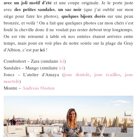
avec un joli motif d’été
et une coupe originale. Je le porte juste
des petites sandales
un sac noir
avec
,
(que j’ai oublié sur mon
quelques bijoux dorés
siège pour faire les photos),
sur une peau
bronzée, et voilà ! On a fait que quelques photos car mon chéri s’est
foulé la cheville donc il ne voulait pas rester debout trop longtemps.
On est vite retourné à table où nos entrées étaient arrivées entre
temps, mais pour en voir plus de notre soirée sur la plage du Gray
ici
d’Albion, c’est par
!
ici
Combishort – Zara (similaire
)
ici
Sandales – Mango (similaire
)
jonc dentelé
jonc écailles
jonc
Joncs – L’atelier d’Amaya (
,
,
martelé
)
Andreas Oosten
Montre –