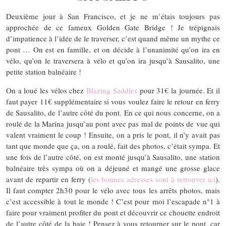
Deuxième jour à San Francisco, et je ne m’étais toujours pas
approchée de ce fameux Golden Gate Bridge ! Je trépignais
d’impatience à l’idée de le traverser, c’est quand même un mythe ce
pont … On est en famille, et on décide à l’unanimité qu’on ira en
vélo, qu’on le traversera à vélo et qu’on ira jusqu’à Sausalito, une
petite station balnéaire !
On a loué les vélos chez
Blazing Saddles
pour 31€ la journée. Et il
faut payer 11€ supplémentaire si vous voulez faire le retour en ferry
de Sausalito, de l’autre côté du pont. En ce qui nous concerne, on a
roulé de la Marina jusqu’au pont avec pas mal de points de vue qui
valent vraiment le coup ! Ensuite, on a pris le pont, il n’y avait pas
tant que monde que ça, on a roulé, fait des photos, c’était sympa. Et
une fois de l’autre côté, on est monté jusqu’à Sausalito, une station
balnéaire très sympa où on a déjeuné et mangé une grosse glace
avant de repartir en ferry (
les bonnes adresses sont à retrouver ici
).
Il faut compter 2h30 pour le vélo avec tous les arrêts photos, mais
c’est accessible à tout le monde ! C’est pour moi l’escapade n°1 à
faire pour vraiment profiter du pont et découvrir ce chouette endroit
de l’autre côté de la baie ! Pensez à vous retourner sur le pont, car