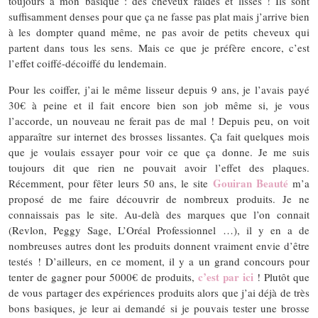
toujours à mon basique : des cheveux raides et lisses ! Ils sont
suffisamment denses pour que ça ne fasse pas plat mais j’arrive bien
à les dompter quand même, ne pas avoir de petits cheveux qui
partent dans tous les sens. Mais ce que je préfère encore, c’est
l’effet coiffé-décoiffé du lendemain.
Pour les coiffer, j’ai le même lisseur depuis 9 ans, je l’avais payé
30€ à peine et il fait encore bien son job même si, je vous
l’accorde, un nouveau ne ferait pas de mal ! Depuis peu, on voit
apparaître sur internet des brosses lissantes. Ça fait quelques mois
que je voulais essayer pour voir ce que ça donne. Je me suis
toujours dit que rien ne pouvait avoir l’effet des plaques.
Gouiran Beauté
Récemment, pour fêter leurs 50 ans, le site
m’a
proposé de me faire découvrir de nombreux produits. Je ne
connaissais pas le site. Au-delà des marques que l’on connait
(Revlon, Peggy Sage, L’Oréal Professionnel …), il y en a de
nombreuses autres dont les produits donnent vraiment envie d’être
testés ! D’ailleurs, en ce moment, il y a un grand concours pour
c’est par ici
tenter de gagner pour 5000€ de produits,
! Plutôt que
de vous partager des expériences produits alors que j’ai déjà de très
bons basiques, je leur ai demandé si je pouvais tester une brosse