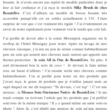
lissante. Je n’avais encore pas repéré de modèle particulier donc je
Silky Brush de chez
leur ai fait confiance et j’ai reçu le modèle
Beautélive
. C’est d’ailleurs un modèle de brosse lissante très
accessible puisqu’elle est en soldes actuellement à 31€. J’étais
surprise de voir que c’est vraiment très rigide ! J’ai évidemment eu
envie de tester rapidement pour vraiment voir le rendu que cela fait.
J’ai profité de devoir aller à la soirée Movenpick organisée sur le
rooftop de l’hôtel Monsigny pour tester. Après un lavage de mes
cheveux classique, j’ai mis un peu de sérum comme habituellement
puis un soin qui nourrit mes cheveux mais surtout qui apporte une
le soin All in One de BeautéLive
thermo-protection :
. En plus, il
sent divinement bon la noix de coco ! Je devrais le faire même
avec un liseur d’ailleurs ! J’ai ensuite séché mes cheveux comme
habituellement. J’en ai profité pour tester un des produits que
j’avais reçu, le genre de produits que je n’utilise jamais mais au
sujet duquel on me dit toujours “Tu devrais, c’est top” ! C’est une
Mousse Soin Onctueuse Nutri+ de BeautéLive
mousse : la
! Je me
rends compte en écrivant l’article que les produits que j’ai préféré
sont tous de la même marque ! Il y a quand même un autre soin en
photo ! Alors là, c’est plutôt une mousse de soin qu’une mousse