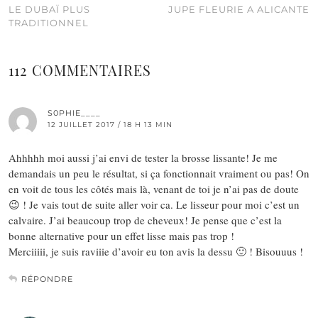
LE DUBAÏ PLUS
JUPE FLEURIE A ALICANTE
TRADITIONNEL
112 COMMENTAIRES
S0PHIE____
12 JUILLET 2017 / 18 H 13 MIN
Ahhhhh moi aussi j’ai envi de tester la brosse lissante! Je me
demandais un peu le résultat, si ça fonctionnait vraiment ou pas! On
en voit de tous les côtés mais là, venant de toi je n’ai pas de doute
😉 ! Je vais tout de suite aller voir ca. Le lisseur pour moi c’est un
calvaire. J’ai beaucoup trop de cheveux! Je pense que c’est la
bonne alternative pour un effet lisse mais pas trop !
Merciiiii, je suis raviiie d’avoir eu ton avis la dessu 🙂 ! Bisouuus !
RÉPONDRE