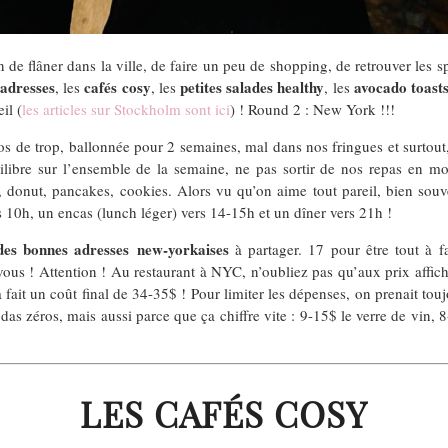
ion de flâner dans la ville, de faire un peu de shopping, de retrouver les
 adresses
cafés cosy
petites salades healthy
avocado toast
, les
, les
, les
il (
les articles sur Stockholm sont ici
) ! Round 2 : New York !!!
os de trop, ballonnée pour 2 semaines, mal dans nos fringues et surtout,
ilibre sur l’ensemble de la semaine, ne pas sortir de nos repas en m
r, donut, pancakes, cookies. Alors vu qu’on aime tout pareil, bien souv
s 10h, un encas (lunch léger) vers 14-15h et un dîner vers 21h !
des bonnes adresses new-yorkaises
à partager. 17 pour être tout à fa
ous ! Attention ! Au restaurant à NYC, n’oubliez pas qu’aux prix affichés
fait un coût final de 34-35$ ! Pour limiter les dépenses, on prenait tou
as zéros, mais aussi parce que ça chiffre vite : 9-15$ le verre de vin, 8
LES CAFÉS COSY