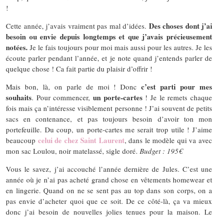
!
Des choses dont j’ai
Cette année, j’avais vraiment pas mal d’idées.
besoin ou envie depuis longtemps et que j’avais précieusement
notées.
Je le fais toujours pour moi mais aussi pour les autres. Je les
écoute parler pendant l’année, et je note quand j’entends parler de
quelque chose ! Ca fait partie du plaisir d’offrir !
c’est parti pour mes
Mais bon, là, on parle de moi ! Donc
souhaits
un porte-cartes
. Pour commencer,
! Je le remets chaque
fois mais ça n’intéresse visiblement personne ! J’ai souvent de petits
sacs en contenance, et pas toujours besoin d’avoir ton mon
portefeuille. Du coup, un porte-cartes me serait trop utile ! J’aime
celui de chez Saint Laurent
beaucoup
, dans le modèle qui va avec
mon sac Loulou, noir matelassé, sigle doré.
Budget : 195€
Vous le savez, j’ai accouché l’année dernière de Jules. C’est une
année où je n’ai pas acheté grand chose en vêtements homewear et
en lingerie. Quand on ne se sent pas au top dans son corps, on a
pas envie d’acheter quoi que ce soit. De ce côté-là, ça va mieux
donc j’ai besoin de nouvelles jolies tenues pour la maison. Le