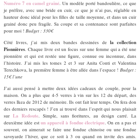
Numéro 7 en camel grainé
. Un modèle porté bandoulière, ce que
je préfère, avec une bride en cuir, ce que je n’ai pas, réglable en
hauteur donc idéal pour les filles de taille moyenne, et dans un cuir
grainé donc peu fragile. Sa coupe et sa contenance sont parfaites
pour moi !
Budget : 330€
la collection
Côté livres, j’ai mis deux bandes dessinées de
Pionnières
. Chaque livre est un focus sur une femme qui a été une
pionnière et qui est restée une figure, connue ou inconnue, dans
l’histoire. J’ai mis les tomes 2 et 3 sur Anita Conti et Valentina
Terechkova, la première femme à être allée dans l’espace !
Budget :
15€ l’une
J’ai aussi pensé à mettre deux idées cadeaux de couple, pour la
maison. On a plus que 4-5 verres à vin sur les 12 du départ, des
verres Ikea de 2012 de mémoire. Ils ont fait leur temps. On fera don
des derniers rescapés ! J’en ai trouvé dans l’esprit qui nous plaisait
La Redoute
sur
. Simple, sans fioritures, au design carré. La
un appareil à fondue électrique
deuxième idée est
. On en a pas et
souvent, on aimerait se faire une fondue chinoise ou une fondue
savoyarde l’hiver, que ce soit à 3 ou quand on invite des amis.