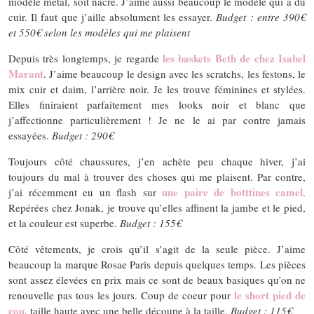
modèle métal, soit nacre. J’aime aussi beaucoup le modèle qui a du
cuir. Il faut que j’aille absolument les essayer.
Budget : entre 390€
et 550€ selon les modèles qui me plaisent
les baskets Beth de chez Isabel
Depuis très longtemps, je regarde
Marant
. J’aime beaucoup le design avec les scratchs, les festons, le
mix cuir et daim, l’arrière noir. Je les trouve féminines et stylées.
Elles finiraient parfaitement mes looks noir et blanc que
j’affectionne particulièrement ! Je ne le ai par contre jamais
essayées.
Budget : 290€
Toujours côté chaussures, j’en achète peu chaque hiver, j’ai
toujours du mal à trouver des choses qui me plaisent. Par contre,
une paire de botttines camel
j’ai récemment eu un flash sur
.
Repérées chez Jonak, je trouve qu’elles affinent la jambe et le pied,
et la couleur est superbe.
Budget : 155€
Côté vêtements, je crois qu’il s’agit de la seule pièce. J’aime
beaucoup la marque Rosae Paris depuis quelques temps. Les pièces
sont assez élevées en prix mais ce sont de beaux basiques qu’on ne
le short pied de
renouvelle pas tous les jours. Coup de coeur pour
coq
, taille haute avec une belle découpe à la taille.
Budget : 115€