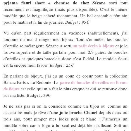
pyjama fleuri short + chemise de chez Sézane
sorti tout
récemment est magnifique (mais plus disponible). C’est le même
modèle que le beige acheté récemment. Un bel ensemble féminin
pour le matin et la fin de journée.
Budget : 95€
Vu qu’on part régulièrement en vacances (habituellement), j’ai
toujours du mal à ranger mes bijoux. Tout s’emmêle, les boucles
un petit écrin à bijoux
d’oreille se mélangent. Sézane a sorti
et je le
trouve superbe et de taille parfaite pour moi. 2/3 paires de boucles
d’oreilles et quelques bracelets donc c’est l’idéal. Le modèle fleuri
est là encore mon favori.
Budget : 25€
En parlant de bijoux, j’ai eu un coup de coeur pour la collection
paire de boucles d’oreilles en forme
Balzac Paris x La Redoute. La
de fleurs
est celle qui m’a fait le plus craqué et qui se retrouve donc
sur ma liste. Budget : 39€
Je ne sais pas si on la considère comme un bijou ou comme un
une jolie broche Chanel
accessoire mais je rêve d’
depuis deux ou
trois ans, pour pimper mes looks noir et blanc ! J’aimerais un
modèle sobre car le logo à lui seul est déjà bien suffisant. Soit un