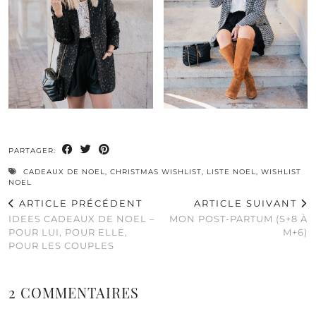
PARTAGER:
CADEAUX DE NOEL
,
CHRISTMAS WISHLIST
,
LISTE NOEL
,
WISHLIST
NOEL
ARTICLE PRÉCÉDENT
ARTICLE SUIVANT
IDEES CADEAUX DE NOEL –
MON POST-PARTUM (S+8 À
POUR LUI, POUR ELLE,
M+6)
POUR LES COUPLES
2 COMMENTAIRES