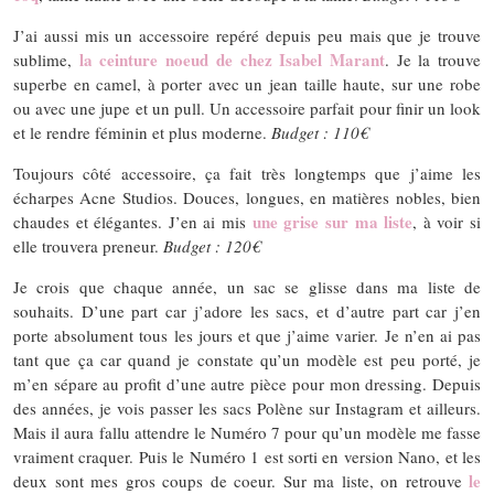
J’ai aussi mis un accessoire repéré depuis peu mais que je trouve
la ceinture noeud de chez Isabel Marant
sublime,
. Je la trouve
superbe en camel, à porter avec un jean taille haute, sur une robe
ou avec une jupe et un pull. Un accessoire parfait pour finir un look
et le rendre féminin et plus moderne.
Budget : 110€
Toujours côté accessoire, ça fait très longtemps que j’aime les
écharpes Acne Studios. Douces, longues, en matières nobles, bien
une grise sur ma liste
chaudes et élégantes. J’en ai mis
, à voir si
elle trouvera preneur.
Budget : 120€
Je crois que chaque année, un sac se glisse dans ma liste de
souhaits. D’une part car j’adore les sacs, et d’autre part car j’en
porte absolument tous les jours et que j’aime varier. Je n’en ai pas
tant que ça car quand je constate qu’un modèle est peu porté, je
m’en sépare au profit d’une autre pièce pour mon dressing. Depuis
des années, je vois passer les sacs Polène sur Instagram et ailleurs.
Mais il aura fallu attendre le Numéro 7 pour qu’un modèle me fasse
vraiment craquer. Puis le Numéro 1 est sorti en version Nano, et les
le
deux sont mes gros coups de coeur. Sur ma liste, on retrouve