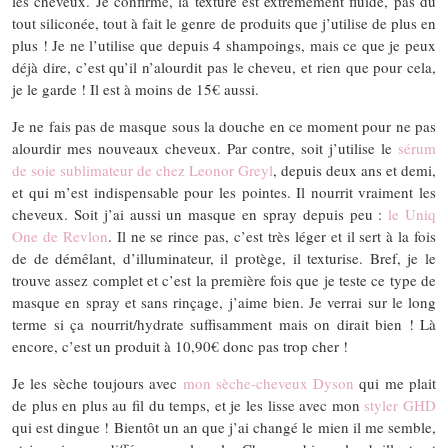
les cheveux. Je confirme, la texture est extrêmement fluide, pas du
tout siliconée, tout à fait le genre de produits que j’utilise de plus en
plus ! Je ne l’utilise que depuis 4 shampoings, mais ce que je peux
déjà dire, c’est qu’il n’alourdit pas le cheveu, et rien que pour cela,
je le garde ! Il est à moins de 15€ aussi.
Je ne fais pas de masque sous la douche en ce moment pour ne pas
alourdir mes nouveaux cheveux. Par contre, soit j’utilise le
sérum
de soie sublimateur de chez Leonor Greyl
, depuis deux ans et demi,
et qui m’est indispensable pour les pointes. Il nourrit vraiment les
cheveux. Soit j’ai aussi un masque en spray depuis peu :
le Uniq
One de Revlon
. Il ne se rince pas, c’est très léger et il sert à la fois
de de démêlant, d’illuminateur, il protège, il texturise. Bref, je le
trouve assez complet et c’est la première fois que je teste ce type de
masque en spray et sans rinçage, j’aime bien. Je verrai sur le long
terme si ça nourrit/hydrate suffisamment mais on dirait bien ! Là
encore, c’est un produit à 10,90€ donc pas trop cher !
Je les sèche toujours avec
mon sèche-cheveux Dyson
qui me plait
de plus en plus au fil du temps, et je les lisse avec mon
styler GHD
qui est dingue ! Bientôt un an que j’ai changé le mien il me semble,