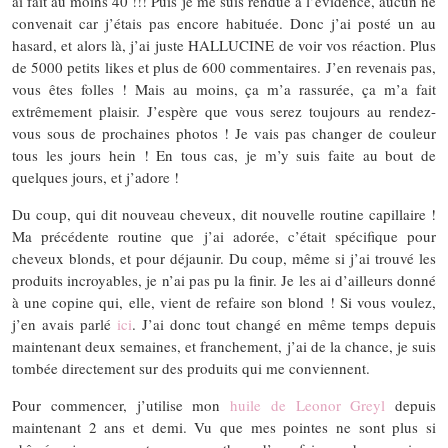
ai fait au moins 40 !!! Puis je me suis rendue à l’évidence, aucun ne
convenait car j’étais pas encore habituée. Donc j’ai posté un au
hasard, et alors là, j’ai juste HALLUCINE de voir vos réaction. Plus
de 5000 petits likes et plus de 600 commentaires. J’en revenais pas,
vous êtes folles ! Mais au moins, ça m’a rassurée, ça m’a fait
extrêmement plaisir. J’espère que vous serez toujours au rendez-
vous sous de prochaines photos ! Je vais pas changer de couleur
tous les jours hein ! En tous cas, je m’y suis faite au bout de
quelques jours, et j’adore !
Du coup, qui dit nouveau cheveux, dit nouvelle routine capillaire !
Ma précédente routine que j’ai adorée, c’était spécifique pour
cheveux blonds, et pour déjaunir. Du coup, même si j’ai trouvé les
produits incroyables, je n’ai pas pu la finir. Je les ai d’ailleurs donné
à une copine qui, elle, vient de refaire son blond ! Si vous voulez,
j’en avais parlé
ici
. J’ai donc tout changé en même temps depuis
maintenant deux semaines, et franchement, j’ai de la chance, je suis
tombée directement sur des produits qui me conviennent.
Pour commencer, j’utilise mon
huile de Leonor Greyl
depuis
maintenant 2 ans et demi. Vu que mes pointes ne sont plus si