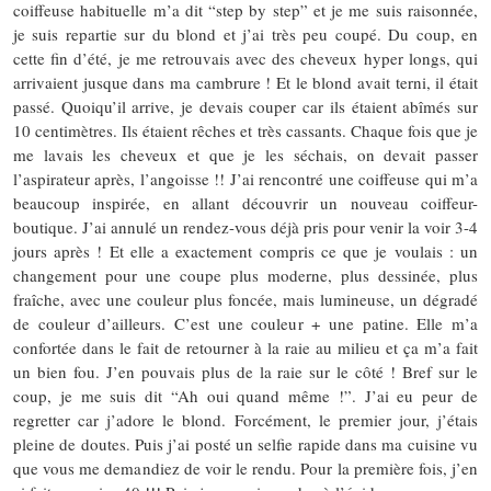
coiffeuse habituelle m’a dit “step by step” et je me suis raisonnée,
je suis repartie sur du blond et j’ai très peu coupé. Du coup, en
cette fin d’été, je me retrouvais avec des cheveux hyper longs, qui
arrivaient jusque dans ma cambrure ! Et le blond avait terni, il était
passé. Quoiqu’il arrive, je devais couper car ils étaient abîmés sur
10 centimètres. Ils étaient rêches et très cassants. Chaque fois que je
me lavais les cheveux et que je les séchais, on devait passer
l’aspirateur après, l’angoisse !! J’ai rencontré une coiffeuse qui m’a
beaucoup inspirée, en allant découvrir un nouveau coiffeur-
boutique. J’ai annulé un rendez-vous déjà pris pour venir la voir 3-4
jours après ! Et elle a exactement compris ce que je voulais : un
changement pour une coupe plus moderne, plus dessinée, plus
fraîche, avec une couleur plus foncée, mais lumineuse, un dégradé
de couleur d’ailleurs. C’est une couleur + une patine. Elle m’a
confortée dans le fait de retourner à la raie au milieu et ça m’a fait
un bien fou. J’en pouvais plus de la raie sur le côté ! Bref sur le
coup, je me suis dit “Ah oui quand même !”. J’ai eu peur de
regretter car j’adore le blond. Forcément, le premier jour, j’étais
pleine de doutes. Puis j’ai posté un selfie rapide dans ma cuisine vu
que vous me demandiez de voir le rendu. Pour la première fois, j’en