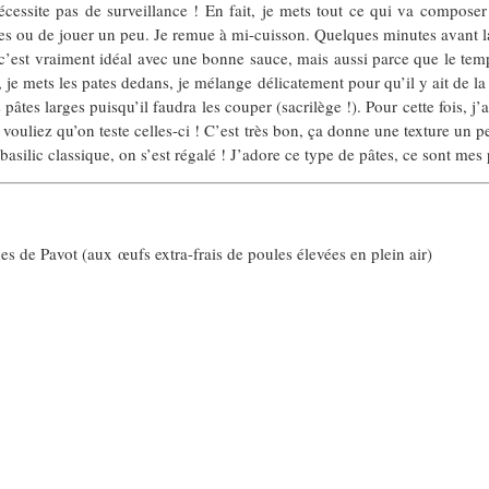
écessite pas de surveillance ! En fait, je mets tout ce qui va composer
res ou de jouer un peu. Je remue à mi-cuisson. Quelques minutes avant la f
’est vraiment idéal avec une bonne sauce, mais aussi parce que le tem
ur, je mets les pates dedans, je mélange délicatement pour qu’il y ait de la 
es larges puisqu’il faudra les couper (sacrilège !). Pour cette fois, j’ai
vouliez qu’on teste celles-ci ! C’est très bon, ça donne une texture un pe
basilic classique, on s’est régalé ! J’adore ce type de pâtes, ce sont mes 
es de Pavot (aux œufs extra-frais de poules élevées en plein air)