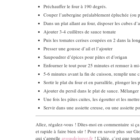
Préchauffer le four à 190 degrés.
Couper l’aubergine préalablement épluchée (ou pa
Dans un plat allant au four, disposer les cubes d’
Ajouter 3-4 cuillères de sauce tomate
Puis les tomates cerises coupées en 2 dans la lon
Presser une gousse d’ail et l’ajouter
Saupoudrer d’épices pour pâtes et d’origan
Enfourner le tout pour 25 minutes et remuer à mi
5-6 minutes avant la fin de cuisson, remplir une c
Sortir le plat du four et en parrallèle, plonger les
Ajouter du persil dans le plat de sauce. Mélanger l
Une fois les pâtes cuites, les égoutter et les mettr
Servir dans une assiette creuse, ou une assiette p
Allez, régalez-vous ! Dîtes-moi en commentaire si ça 
et rapide à faire bien sûr ! Pour en savoir plus sur G
avousdejuger.fr
qui s’appelle
! L’idée, c’est que toute