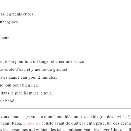
s) en petits cubes.
aubergines.
gueur
-cuisson pour tout mélanger et créer une sauce
asserole d’eau et y mettre du gros sel
 pâtes dans l’eau pour 2 minutes.
e tout pour bien lier.
e dans le plat. Remuer le tout.
our bébé !
vous tente, si ça vous a donné une idée pour vos kids (ou des invités !) 
iovanni Rana,
clique ici
! Juste avant de quitter l’entreprise, un des dernier
s les personnes qui goûtent les pâtes puissent venir les juger ! Je suis al