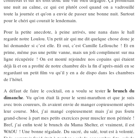
contrebas et sur les toits donc une vue bien dégagée. Ça promettait
une nuit au calme, ce qui est plutôt cool quand on a vadrouillé
toute la journée et qu’on a envie de passer une bonne nuit. Surtout
pour le chéri qui courait le lendemain.
Pour la petite anecdote, à peine arrivés, une nana dans le hall
regarde notre Loulou. Un petit air qui me dit quelque chose donc je
lui demander si c’est elle. Et oui, c’est Camille Lellouche ! Et en
prime, même pas une petite vanne, mais un joli compliment sur ma
ligne récupérée ! On est monté rejoindre nos copains qui étaient
déjà là et on a profité de notre chambre dès la fin d’après-midi en se
regardant un petit film vu qu’il y en a de dispo dans les chambres
de l’hôtel.
le brunch du
A défaut de faire le cocktail, on a voulu se tester
dimanche
. Vu qu’on était là pour le semi-marathon et que je suis
avec trois coureurs, ils avaient envie de manger copieusement après
leur course. Moi, j’ai mangé copieusement mais j’ai pas foutu
grand-chose à part mes petits exercices pour muscler mon périnée !
Bref, j’ai enfin testé le brunch du Mama Shelter, et vraiment, il est
WAOU ! Une bonne régalade. Du sucré, du salé, tout est à volonté.