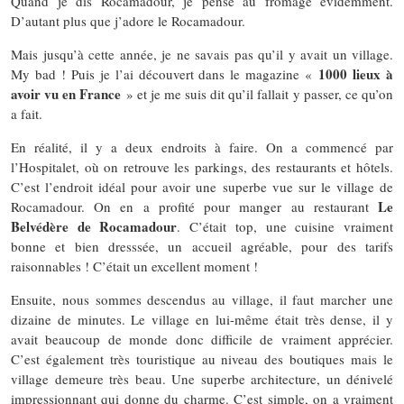
Quand je dis Rocamadour, je pense au fromage évidemment.
D’autant plus que j’adore le Rocamadour.
Mais jusqu’à cette année, je ne savais pas qu’il y avait un village.
1000 lieux à
My bad ! Puis je l’ai découvert dans le magazine «
avoir vu en France
» et je me suis dit qu’il fallait y passer, ce qu’on
a fait.
En réalité, il y a deux endroits à faire. On a commencé par
l’Hospitalet, où on retrouve les parkings, des restaurants et hôtels.
C’est l’endroit idéal pour avoir une superbe vue sur le village de
Le
Rocamadour. On en a profité pour manger au restaurant
Belvédère de Rocamadour
. C’était top, une cuisine vraiment
bonne et bien dresssée, un accueil agréable, pour des tarifs
raisonnables ! C’était un excellent moment !
Ensuite, nous sommes descendus au village, il faut marcher une
dizaine de minutes. Le village en lui-même était très dense, il y
avait beaucoup de monde donc difficile de vraiment apprécier.
C’est également très touristique au niveau des boutiques mais le
village demeure très beau. Une superbe architecture, un dénivelé
impressionnant qui donne du charme. C’est simple, on a vraiment