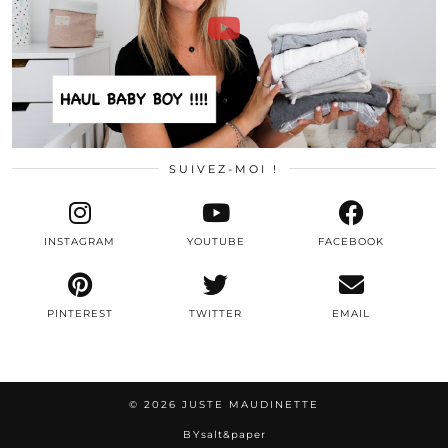
SUIVEZ-MOI !
INSTAGRAM
YOUTUBE
FACEBOOK
PINTEREST
TWITTER
EMAIL
© 2026
JUSTE MAUDINETTE
BY
salt&paper