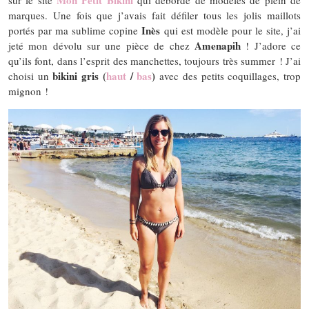
Mon Petit Bikini
sur le site
qui déborde de modèles de plein de
marques. Une fois que j’avais fait défiler tous les jolis maillots
Inès
portés par ma sublime copine
qui est modèle pour le site, j’ai
Amenapih
jeté mon dévolu sur une pièce de chez
! J’adore ce
qu’ils font, dans l’esprit des manchettes, toujours très summer ! J’ai
bikini gris (
haut
/
bas
)
choisi un
avec des petits coquillages, trop
mignon !