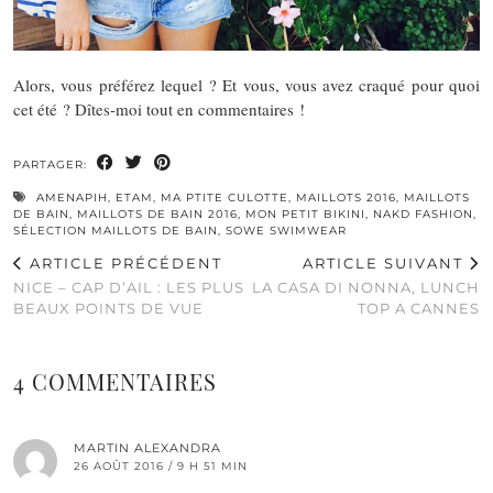
Alors, vous préférez lequel ? Et vous, vous avez craqué pour quoi
cet été ? Dîtes-moi tout en commentaires !
PARTAGER:
AMENAPIH
,
ETAM
,
MA PTITE CULOTTE
,
MAILLOTS 2016
,
MAILLOTS
DE BAIN
,
MAILLOTS DE BAIN 2016
,
MON PETIT BIKINI
,
NAKD FASHION
,
SÉLECTION MAILLOTS DE BAIN
,
SOWE SWIMWEAR
ARTICLE PRÉCÉDENT
ARTICLE SUIVANT
NICE – CAP D’AIL : LES PLUS
LA CASA DI NONNA, LUNCH
BEAUX POINTS DE VUE
TOP A CANNES
4 COMMENTAIRES
MARTIN ALEXANDRA
26 AOÛT 2016 / 9 H 51 MIN