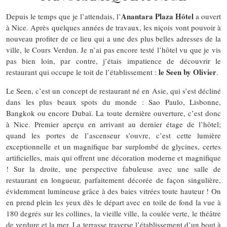
Anantara Plaza Hôtel
Depuis le temps que je l’attendais, l’
a ouvert
à Nice. Après quelques années de travaux, les niçois vont pouvoir à
nouveau profiter de ce lieu qui a une des plus belles adresses de la
ville, le Cours Verdun. Je n’ai pas encore testé l’hôtel vu que je vis
pas bien loin, par contre, j’étais impatience de découvrir le
le Seen by Olivier
restaurant qui occupe le toit de l’établissement :
.
Le Seen, c’est un concept de restaurant né en Asie, qui s’est décliné
dans les plus beaux spots du monde : Sao Paulo, Lisbonne,
Bangkok ou encore Dubaï. La toute dernière ouverture, c’est donc
à Nice. Premier aperçu en arrivant au dernier étage de l’hôtel;
quand les portes de l’ascenseur s’ouvre, c’est cette lumière
exceptionnelle et un magnifique bar surplombé de glycines, certes
artificielles, mais qui offrent une décoration moderne et magnifique
! Sur la droite, une perspective fabuleuse avec une salle de
restaurant en longueur, parfaitement décorée de façon singulière,
évidemment lumineuse grâce à des baies vitrées toute hauteur ! On
en prend plein les yeux dès le départ avec en toile de fond la vue à
180 degrés sur les collines, la vieille ville, la coulée verte, le théâtre
de verdure et la mer. La terrasse traverse l’établissement d’un bout à