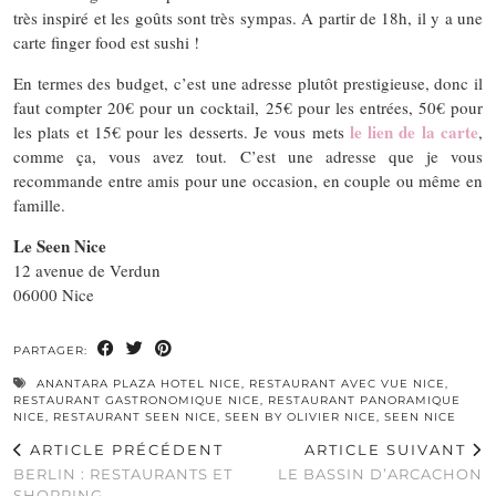
très inspiré et les goûts sont très sympas. A partir de 18h, il y a une
carte finger food est sushi !
En termes des budget, c’est une adresse plutôt prestigieuse, donc il
faut compter 20€ pour un cocktail, 25€ pour les entrées, 50€ pour
le lien de la carte
les plats et 15€ pour les desserts. Je vous mets
,
comme ça, vous avez tout. C’est une adresse que je vous
recommande entre amis pour une occasion, en couple ou même en
famille.
Le Seen Nice
12 avenue de Verdun
06000 Nice
PARTAGER:
ANANTARA PLAZA HOTEL NICE
,
RESTAURANT AVEC VUE NICE
,
RESTAURANT GASTRONOMIQUE NICE
,
RESTAURANT PANORAMIQUE
NICE
,
RESTAURANT SEEN NICE
,
SEEN BY OLIVIER NICE
,
SEEN NICE
ARTICLE PRÉCÉDENT
ARTICLE SUIVANT
BERLIN : RESTAURANTS ET
LE BASSIN D’ARCACHON
SHOPPING