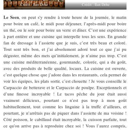
Crédit : Ilan Dehe
Crédit : Ilan Dehe
Le Seen
, on peut s’y rendre à toute heure de la journée, le matin
pour boire un café, le midi pour déjeuner, l’après-midi pour boire
un thé, ou le soir pour boire un verre et dîner. C’est une expérience
à part entière et une cuisine qui interpelle tous les sens. En grande
fan de dressage à l’assiette que je suis, c’est très beau et coloré.
Tout sent très bon, et j’ai absolument adoré tout ce que j’ai pu
déguster, même des mets qu’initialement, je n’aime pas trop. C’est
une cuisine méditerranéenne, gourmande, colorée, qui a du goût,
avec des produits de belle qualité, locaux. La cuisine est ouverte,
c’est quelque chose que j’adore dans les restaurants, cela permet de
voir les équipes, les plats sortir, c’est chouette ! Je vous conseille le
Carpaccio de betterave et le Carpaccio de poulpe. Exceptionnels et
d’une finesse incroyable ! Le tacos pêche du jour était aussi
vraiment délicieux, pourtant ce n’est pas trop à mon goût
habituellement, tout comme les linguine à la truffe d’ailleurs, et
pourtant, je n’arrêtais pas de piquer dans l’assiette de ma voisine !
Côté poisson, le cabillaud était incroyable, la cuisson parfaite, tout
ce qu’on arrive pas à reproduire chez soi ! Vous l’aurez compris,