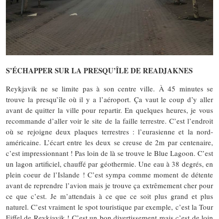
S’ÉCHAPPER SUR LA PRESQU’ÎLE DE READJAKNES
Reykjavik ne se limite pas à son centre ville. À 45 minutes se
trouve la presqu’île où il y a l’aéroport. Ça vaut le coup d’y aller
avant de quitter la ville pour repartir. En quelques heures, je vous
recommande d’aller voir le site de la faille terrestre. C’est l’endroit
où se rejoigne deux plaques terrestres : l’eurasienne et la nord-
américaine. L’écart entre les deux se creuse de 2m par centenaire,
c’est impressionnant ! Pas loin de là se trouve le Blue Lagoon. C’est
un lagon artificiel, chauffé par géothermie. Une eau à 38 degrés, en
plein coeur de l’Islande ! C’est sympa comme moment de détente
avant de reprendre l’avion mais je trouve ça extrêmement cher pour
ce que c’est. Je m’attendais à ce que ce soit plus grand et plus
naturel. C’est vraiment le spot touristique par exemple, c’est la Tour
Eiffel de Reykjavik ! C’est un bon divertissement mais c’est de loin