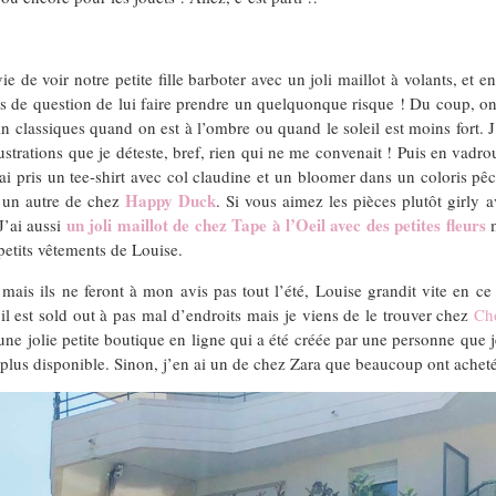
ie de voir notre petite fille barboter avec un joli maillot à volants, et 
rs de question de lui faire prendre un quelquonque risque ! Du coup, on 
in classiques quand on est à l’ombre ou quand le soleil est moins fort. 
lustrations que je déteste, bref, rien qui ne me convenait ! Puis en vadro
ai pris un tee-shirt avec col claudine et un bloomer dans un coloris pêch
Happy Duck
i un autre de chez
. Si vous aimez les pièces plutôt girly 
un joli maillot de chez Tape à l’Oeil avec des petites fleurs
J’ai aussi
m
 petits vêtements de Louise.
rs mais ils ne feront à mon avis pas tout l’été, Louise grandit vite e
il est sold out à pas mal d’endroits mais je viens de le trouver chez
Ch
 une jolie petite boutique en ligne qui a été créée par une personne que 
plus disponible. Sinon, j’en ai un de chez Zara que beaucoup ont acheté j