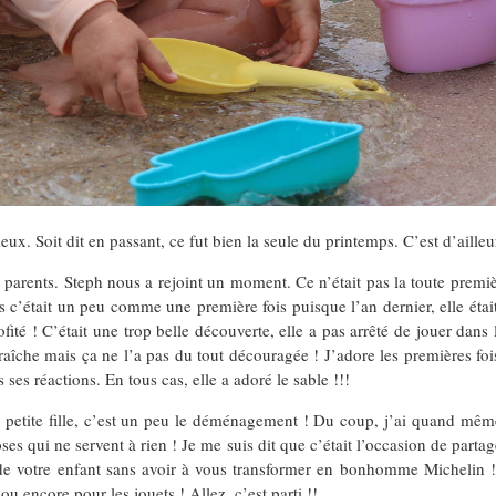
ux. Soit dit en passant, ce fut bien la seule du printemps. C’est d’aille
es parents. Steph nous a rejoint un moment. Ce n’était pas la toute prem
 c’était un peu comme une première fois puisque l’an dernier, elle était 
fité ! C’était une trop belle découverte, elle a pas arrêté de jouer dans 
aîche mais ça ne l’a pas du tout découragée ! J’adore les premières fois, 
s ses réactions. En tous cas, elle a adoré le sable !!!
une petite fille, c’est un peu le déménagement ! Du coup, j’ai quand mê
s qui ne servent à rien ! Je me suis dit que c’était l’occasion de partage
 de votre enfant sans avoir à vous transformer en bonhomme Michelin ! 
ou encore pour les jouets ! Allez, c’est parti !!