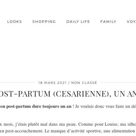
LOOKS
SHOPPING
DAILY LIFE
FAMILY
VOY
18 MARS 2021
NON CLASSÉ
ST-PARTUM (CESARIENNE), UN A
on post-partum dure toujours un an
! Je voulais donc vous faire un déb
ix mois, j’étais plutôt mal dans ma peau. Comme pour Louise, ma silhou
u’en post-accouchement. Le manque d’activité sportive, une alimentation t