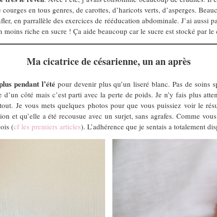
courges en tous genres, de carottes, d’haricots verts, d’asperges. Beauc
ler, en parrallèle des exercices de rééducation abdominale. J’ai aussi pas
on moins riche en sucre ! Ça aide beaucoup car le sucre est stocké par le
Ma cicatrice de césarienne, un an après
plus pendant l’été
pour devenir plus qu’un liseré blanc. Pas de soins s
 d’un côté mais c’est parti avec la perte de poids. Je n’y fais plus atte
tout. Je vous mets quelques photos pour que vous puissiez voir le résu
on et qu’elle a été recousue avec un surjet, sans agrafes. Comme vous
ois (
cf les premiers articles
). L’adhérence que je sentais a totalement dis