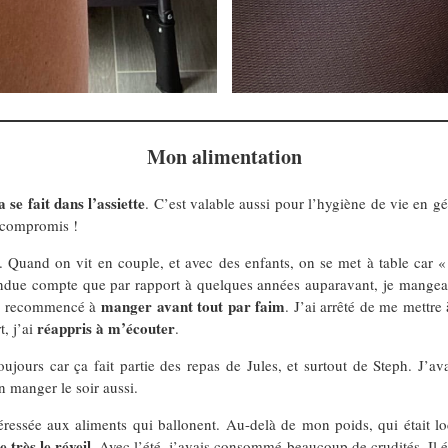
Mon alimentation
se fait dans l’assiette
. C’est valable aussi pour l’hygiène de vie en g
t compromis !
 Quand on vit en couple, et avec des enfants, on se met à table car « 
endue compte que par rapport à quelques années auparavant, je mangeais
manger avant tout par faim
j’ai recommencé à
. J’ai arrêté de me mettre à
réappris à m’écouter
, j’ai
.
 toujours car ça fait partie des repas de Jules, et surtout de Steph. J’a
en manger le soir aussi.
ressée aux aliments qui ballonent. Au-delà de mon poids, qui était loca
e très le réveil
. Avec l’été, j’avais consommé beaucoup de crudités. Il 