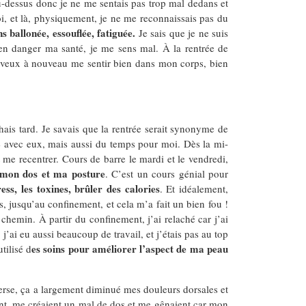
au-dessus donc je ne me sentais pas trop mal dedans et
i, et là, physiquement, je ne me reconnaissais pas du
 ballonée, essouflée, fatiguée.
Je sais que je ne suis
 en danger ma santé, je me sens mal. À la rentrée de
je veux à nouveau me sentir bien dans mon corps, bien
chais tard. Je savais que la rentrée serait synonyme de
sé avec eux, mais aussi du temps pour moi. Dès la mi-
 me recentrer. Cours de barre le mardi et le vendredi,
r mon dos et ma posture
. C’est un cours génial pour
ss, les toxines, brûler des calories
. Et idéalement,
s, jusqu’au confinement, et cela m’a fait un bien fou !
chemin. À partir du confinement, j’ai relaché car j’ai
j’ai eu aussi beaucoup de travail, et j’étais pas au top
es soins pour améliorer l’aspect de ma peau
 utilisé d
erse, ça a largement diminué mes douleurs dorsales et
ent, me créaient un mal de dos et me gênaient car mon