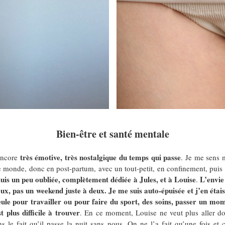
Bien-être et santé mentale
très émotive, très nostalgique du temps qui passe
 encore
. Je me sens 
e monde, donc en post-partum, avec un tout-petit, en confinement, puis a
uis un peu oubliée, complètement dédiée à Jules, et à Louise
L’envie 
.
eux, pas un weekend juste à deux. Je me suis auto-épuisée et j’en étai
ule pour travailler ou pour faire du sport, des soins, passer un mom
 plus difficile à trouver
. En ce moment, Louise ne veut plus aller do
 le fait qu’il passe la nuit sans nous. On ne l’a fait qu’une fois et 