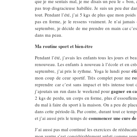
que je me sentais mal, je me disais un peu le « bon, 
pas trop disgracieuse habillée. Je suis un peu dur d
tout. Pendant l’été, j’ai 5 kgs de plus que mon poids
pas en forme, je le ressens vraiment. Je n’ai jamai
septembre, je décide de me prendre en main car c’est
dans ma peau.
Ma routine sport et bien-être
Pendant l’été, j’avais les enfants tous les jours et b
renouveau. Les enfants à nouveau à l’école et en crè
ét
septembre, j’ai pris le rythme. Yoga le lundi pour
re
mon coup de ceur sportif. Très complet pour me
reprendre car c’est sans impact et très intense tou
gagner en ca
j’ajoutais un run dans le weekend pour
2 kgs de perdu, un corps en forme, plus d’essouflemen
du mal à faire du sport à la maison. On a peu de place,
dans cette période-là. Par contre, durant tout ce temps
commencer une cure de p
et j’ai aussi pris le temps de
J’ai aussi pas mal continué les exercices de rééduca
mon ventre s’est considérablement aplati comme vous 