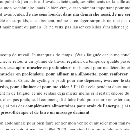
au point où j’en suis ». J’avais acheté quelques vêtements de la taille 
ans mon vocabulaire, mais le bien-être, c’est vraiment important pour mo
Je me sens lourde, dans ma démarche aussi. Je me sens
 d’avant-Jules.
s été en surpoids, et clairement, même si ce léger surpoids ne met pas
 maintenant ou jamais. Je ne veux pas laisser ces kilos s’installer et 
eaucoup de travail. Je manquais de temps, j’étais fatiguée car je me cou
che, le retour à un rythme de travail régulier, du temps de qualité pas
irer, assouplir, muscler en profondeur
, mais aussi pour me détendre et
muscler en profondeur, pour affiner ma silhouette, pour renforce
me dépenser, évacuer le stre
t de même. Cours de cycling le jeudi pour
rdio, pour éliminer et pour me vider
! J’ai fait cela pendant deux moi
t ni de fatigue. Je me sentais déjà mieux même si il restait encore du 
 c’est pas pratique. Il commençait à faire froid pour courir en extérieur, 
compléments alimentaires pour avoir de l’énergie
, j’ai pris des
, j’ai
ressothérapie et de faire un massage drainant
.
tion abdominale pour bien faire rentrer mon ventre et muscler mon transv
pouvez voir. A gauche, juillet 2020, mes cinq kilos qui m’alourdissai