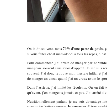
70% d’une perte de poids, ça 
On le dit souvent, mais
si vous faites cheat meal/alcool à tous les repas, c’es
Pour commencer, j’ai arrêté de manger par habitude.
mangeais souvent sans avoir d’appétit. Je me suis r
souvent. J’ai donc retrouvé mon lifestyle initial et 
de manger un encas quand j’ai un creux avant le sport
Dans l’assiette, j’ai limité les féculents. On en fait
qu’avant, j’en mangeais jamais, et peu. J’ai arrêté d’
Nutritionnellement parlant, je me suis davantage inté
la sensation d’être gonflé
surtout des ballonnements,