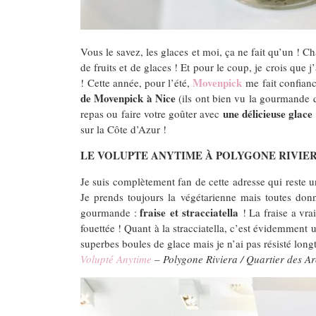
Vous le savez, les glaces et moi, ça ne fait qu’un ! C
de fruits et de glaces ! Et pour le coup, je crois que
Movenpick
!
Cette année, pour l’été,
me fait confianc
de Movenpick à Nice
(ils ont bien vu la gourmande qu
une délicieuse glac
repas ou faire votre goûter avec
sur la Côte d’Azur !
LE VOLUPTE ANYTIME À POLYGONE RIVIE
Je suis complètement fan de cette adresse qui reste 
Je prends toujours la végétarienne mais toutes donne
fraise et
stracciatella
gourmande :
! La fraise a vra
fouettée ! Quant à la stracciatella, c’est évidemment 
superbes boules de glace mais je n’ai pas résisté long
Volupté Anytime
– Polygone Riviera / Quartier des 