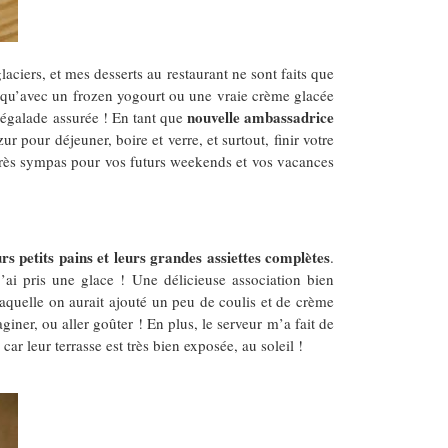
aciers, et mes desserts au restaurant ne sont faits que
bet qu’avec un frozen yogourt ou une vraie crème glacée
nouvelle ambassadrice
 régalade assurée ! En tant que
r pour déjeuner, boire et verre, et surtout, finir votre
très sympas pour vos futurs weekends et vos vacances
urs petits pains et leurs grandes assiettes complètes
.
j’ai pris une glace ! Une délicieuse association bien
laquelle on aurait ajouté un peu de coulis et de crème
iner, ou aller goûter ! En plus, le serveur m’a fait de
r leur terrasse est très bien exposée, au soleil !