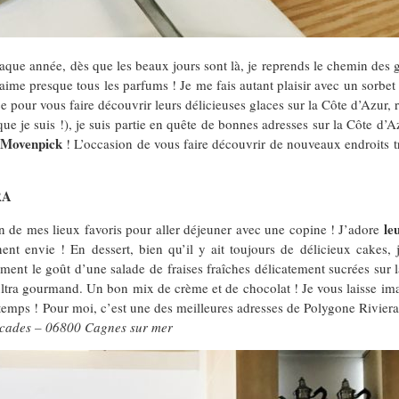
haque année, dès que les beaux jours sont là, je reprends le chemin des gl
 j’aime presque tous les parfums ! Je me fais autant plaisir avec un sor
e pour vous faire découvrir leurs délicieuses glaces sur la Côte d’Azur,
e je suis !), je suis partie en quête de bonnes adresses sur la Côte d’Azu
e Movenpick
! L’occasion de vous faire découvrir de nouveaux endroits 
RA
le
un de mes lieux favoris pour aller déjeuner avec une copine ! J’adore
nt envie ! En dessert, bien qu’il y ait toujours de délicieux cakes, 
iment le goût d’une salade de fraises fraîches délicatement sucrées sur 
ultra gourmand. Un bon mix de crème et de chocolat ! Je vous laisse imag
temps ! Pour moi, c’est une des meilleures adresses de Polygone Riviera ca
Arcades – 06800 Cagnes sur mer