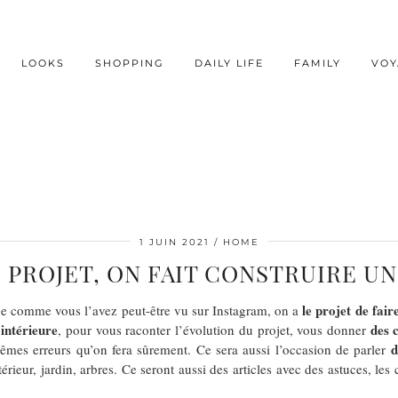
LOOKS
SHOPPING
DAILY LIFE
FAMILY
VOY
1 JUIN 2021
HOME
PROJET, ON FAIT CONSTRUIRE U
le projet de fai
ue comme vous l’avez peut-être vu sur Instagram, on a
 intérieure
des 
, pour vous raconter l’évolution du projet, vous donner
d
mêmes erreurs qu’on fera sûrement. Ce sera aussi l’occasion de parler
térieur, jardin, arbres. Ce seront aussi des articles avec des astuces, le