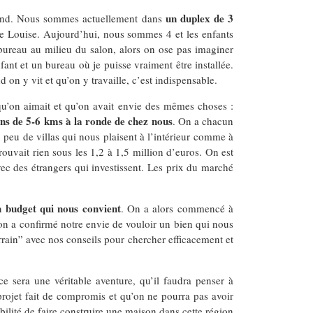
un duplex de 3
grand. Nous sommes actuellement dans
de Louise. Aujourd’hui, nous sommes 4 et les enfants
i-bureau au milieu du salon, alors on ose pas imaginer
ant et un bureau où je puisse vraiment être installée.
on y vit et qu’on y travaille, c’est indispensable.
 qu’on aimait et qu’on avait envie des mêmes choses :
ins de 5-6 kms à la ronde de chez nous
. On a chacun
, peu de villas qui nous plaisent à l’intérieur comme à
rouvait rien sous les 1,2 à 1,5 million d’euros. On est
vec des étrangers qui investissent. Les prix du marché
n budget qui nous convient
. On a alors commencé à
 on a confirmé notre envie de vouloir un bien qui nous
errain” avec nos conseils pour chercher efficacement et
e sera une véritable aventure, qu’il faudra penser à
projet fait de compromis et qu’on ne pourra pas avoir
ilité de faire construire une maison dans cette région