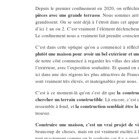
Depuis le premier confinement en 2020, on réfléchi
pièces avec une grande terrasse
. Nous sommes arriv
grandissent. On se sent déjà à l’étroit dans cet appa
d’ici 1 an ou 2. C’est vraiment l’élément déclencheur
Le confinement nous a vraiment fait prendre conscience
C’est dans cette optique qu’on a commencé à réfléchi
plutôt une maison pour avoir un bel extérieur et un
de notre côté commencé à regarder les villas des alent
l’extérieur, avec l’exposition souhaitée. Et quand on 
ici dans une des régions les plus attractives de Fran
sont vraiment très élevés, et inateignables pour nous.
la constru
C’est à ce moment-là qu’on s’est dit que
chercher un terrain constructible
. Là encore, c’est
la construction semblait être la
ressemble à fond, et
trouver.
Construire une maison, c’est un vrai projet de vi
beaucoup de choses, mais on est vraiment excités à l
tout exactement comme on le souhaite car il y a aussi