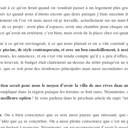
ssait à ce qu’on ferait quand on voudrait passer à un logement plus 
és ici quand nous n’étions encore que deux puisque j’étais enceinte 
rtement où l’on vit mais aussi où je travaille, actuellement sur un min
 de ce projet : avoir plus d’espaces, avoir une chambre pour chaque enf
 qu’avoir un extérieur, c’est bien, mais avoir de la place chez soi quand 
r à ce qu’on envisageait, à ce qui nous plaisait et on a vite constaté
e piscine, de style contemporain, et avec un bon ensoleillement, à mo
ours, les annonces, et on s’est vite rendu compte qu’il y a peu d’offres
en trouvait, le budget était clairement au-dessus du nôtre puisqu’on ne t
ce, que ce soit pour des résidences principales mais aussi secondaires a
ction serait pour nous le moyen d’avoir la villa de nos rêves dans u
 compliqué dans la région puisque les terrains se font rares. Néanmoins,
 meilleure option
! Je vous parlerai dans le prochain article du sujet “t
e
. On a bien conscience que ce sera aussi joyeux que stressant, que c
’idée que ça se concrétise. On a aussi pleine conscience que c’est un 
 un budget à respecter. Néanmoins, on est reconnaissant d’avoir la possib