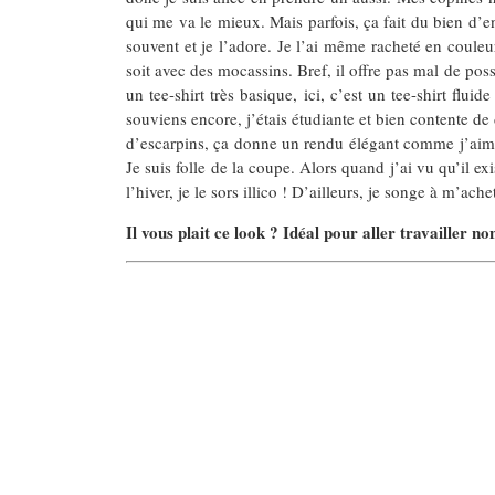
qui me va le mieux. Mais parfois, ça fait du bien d’envo
souvent et je l’adore. Je l’ai même racheté en couleur
soit avec des mocassins. Bref, il offre pas mal de poss
un tee-shirt très basique, ici, c’est un tee-shirt f
souviens encore, j’étais étudiante et bien contente de d
d’escarpins, ça donne un rendu élégant comme j’aim
Je suis folle de la coupe. Alors quand j’ai vu qu’il e
l’hiver, je le sors illico ! D’ailleurs, je songe à m’
Il vous plait ce look ? Idéal pour aller travailler n