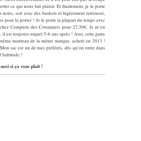
rter ce qui nous fait plaisir. Et finalement, je le porte
s noirs, soit avec des baskets et légèrement retroussé,
ns pour la porter ! Je le porte la plupart du temps avec
des chez Comptoir des Cotonniers pour 27,50€. Je m’en
, il est toujours niquel 5-6 ans après ! Avec cette paire
le même manteau de la même marque, acheté en 2013 !
 ! Mon sac est un de mes préférés, dès qu’on entre dans
d’habitude !
moi si ça vous plait !