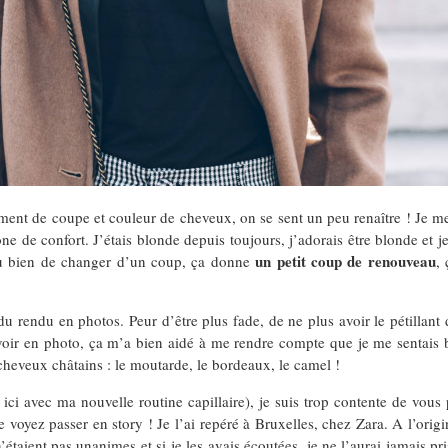
t de coupe et couleur de cheveux, on se sent un peu renaître ! Je me se
e de confort. J’étais blonde depuis toujours, j’adorais être blonde et j
un petit coup de renouveau
 du bien de changer d’un coup, ça donne
,
 du rendu en photos. Peur d’être plus fade, de ne plus avoir le pétillant
me voir en photo, ça m’a bien aidé à me rendre compte que je me sentais
heveux châtains : le moutarde, le bordeaux, le camel !
é ici avec ma nouvelle routine capillaire), je suis trop contente de vo
 voyez passer en story ! Je l’ai repéré à Bruxelles, chez Zara. A l’origin
étaient pas unanimes et si je les avais écoutées, je ne l’aurai jamais pri