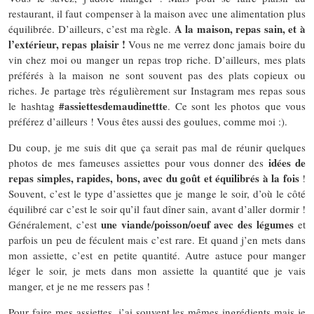
restaurant, il faut compenser à la maison avec une alimentation plus
A la maison, repas sain, et à
équilibrée. D’ailleurs, c’est ma règle.
l’extérieur, repas plaisir !
Vous ne me verrez donc jamais boire du
vin chez moi ou manger un repas trop riche. D’ailleurs, mes plats
préférés à la maison ne sont souvent pas des plats copieux ou
riches. Je partage très régulièrement sur Instagram mes repas sous
#assiettesdemaudinettte
le hashtag
. Ce sont les photos que vous
préférez d’ailleurs ! Vous êtes aussi des goulues, comme moi :).
Du coup, je me suis dit que ça serait pas mal de réunir quelques
idées de
photos de mes fameuses assiettes pour vous donner des
repas simples, rapides, bons, avec du goût et équilibrés à la fois
!
Souvent, c’est le type d’assiettes que je mange le soir, d’où le côté
équilibré car c’est le soir qu’il faut dîner sain, avant d’aller dormir !
une viande/poisson/oeuf avec des légumes
Généralement, c’est
et
parfois un peu de féculent mais c’est rare. Et quand j’en mets dans
mon assiette, c’est en petite quantité. Autre astuce pour manger
léger le soir, je mets dans mon assiette la quantité que je vais
manger, et je ne me ressers pas !
Pour faire mes assiettes, j’ai souvent les mêmes ingrédients mais je